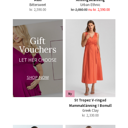
Bittersweet
Urban Ethnic
kr.
2,590.00
kr. 2,860.00
nu kr. 2,590.00
Gift
Vouchers
LET HER CHOOSE
SHOP NOW
Ny
St Tropez V-ringad
Mammaklänning I Bomull
Greek Clay
kr.
2,330.00