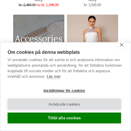
kr. 2,460.00
nu kr. 1,940.00
kr.
3,500.00
Accessories
BELTS, BAGS &
Om cookies på denna webbplats
MORE
Vi använder cookies för att samla in och analysera information om
webbplatsens prestanda och användning, för att förbättra funktioner
kopplade till sociala medier och för att förbättra och anpassa
VIEW THE COLLECTION
innehåll och annonser.
Läs mer
Inställningar för cookies
Ny
Emma Klänning Med
Halterneck
Avböj alla cookies
Polka Dot Ivory
kr.
5,190.00
Tillåt alla cookies