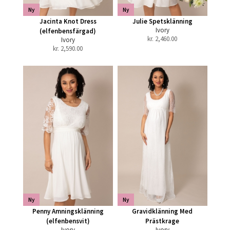
Ny
Ny
Jacinta Knot Dress
Julie Spetsklänning
Ivory
(elfenbensfärgad)
kr.
2,460.00
Ivory
kr.
2,590.00
Ny
Ny
Penny Amningsklänning
Gravidklänning Med
(elfenbensvit)
Prästkrage
Ivory
Ivory