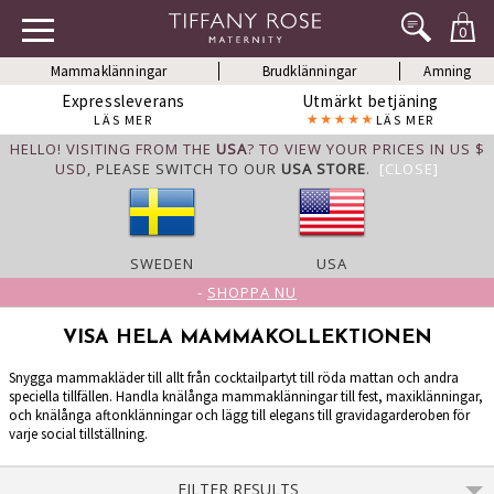
0
Mammaklänningar
Brudklänningar
Amning
Expressleverans
Utmärkt betjäning
LÄS MER
LÄS MER
HELLO! VISITING FROM THE
USA
? TO VIEW YOUR PRICES IN US $
USD,
PLEASE SWITCH TO OUR
USA STORE
.
[CLOSE]
SWEDEN
USA
-
SHOPPA NU
VISA HELA MAMMAKOLLEKTIONEN
Snygga mammakläder till allt från cocktailpartyt till röda mattan och andra
speciella tillfällen. Handla knälånga mammaklänningar till fest, maxiklänningar,
och knälånga aftonklänningar och lägg till elegans till gravidagarderoben för
varje social tillställning.
FILTER RESULTS