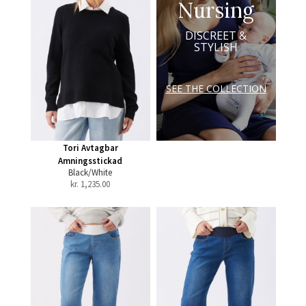
Nursing
DISCREET &
STYLISH
SEE THE COLLECTION
Tori Avtagbar
Amningsstickad
Black/White
kr.
1,235.00