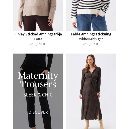
Finley Stickad Amningströja
Fable Amningsstickning
Latte
White/Midnight
kr.
1,160.00
kr.
1,105.00
Maternity
Trousers
SLEEK & CHIC
DISCOVER