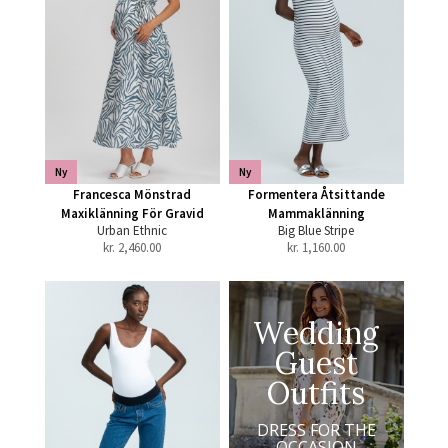
Ny
Ny
Francesca Mönstrad
Formentera Åtsittande
Maxiklänning För Gravid
Mammaklänning
Urban Ethnic
Big Blue Stripe
kr.
2,460.00
kr.
1,160.00
Wedding
Guest
Outfits
DRESS FOR THE
OCCASION