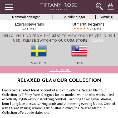
0
Mammaklänningar
Brudklänningar
Amning
Expressleverans
Utmärkt betjäning
LÄS MER
LÄS MER
HELLO! VISITING FROM THE
USA
? TO VIEW YOUR PRICES IN US $
USD,
PLEASE SWITCH TO OUR
USA STORE
.
[CLOSE]
SWEDEN
USA
-
SHOPPA NU
RELAXED GLAMOUR COLLECTION
Embrace the perfect blend of comfort and chic with the Relaxed Glamour
Collection by Tiffany Rose. Designed for the modern woman who wants to feel
effortlessly stylish without sacrificing comfort. Featuring flowing maxi dresses,
form-fitting lace dresses, striking prints and shimmering evening fabrics. Created
with figure-flattering. wearable silhouettes in mind, the Relaxed Glamour
Collection offers understated charm.