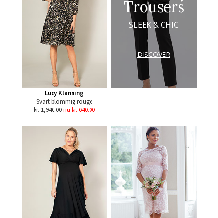
Trousers
SLEEK & CHIC
DISCOVER
Lucy Klänning
Svart blommig rouge
kr. 1,940.00
nu kr. 640.00