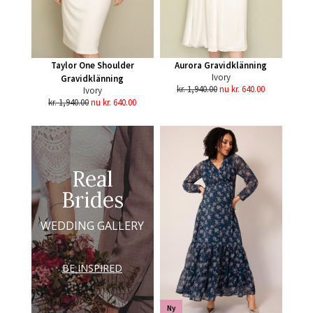
Taylor One Shoulder
Aurora Gravidklänning
Ivory
Gravidklänning
kr. 1,940.00
nu kr. 640.00
Ivory
kr. 1,940.00
nu kr. 640.00
Real
Brides
WEDDING GALLERY
BE INSPIRED
Ny