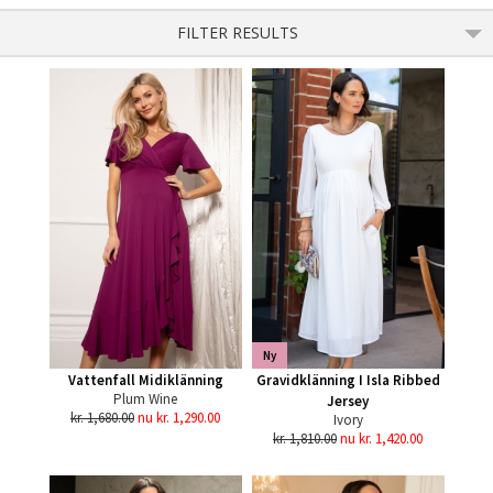
FILTER RESULTS
Ny
Vattenfall Midiklänning
Gravidklänning I Isla Ribbed
Plum Wine
Jersey
kr. 1,680.00
nu kr. 1,290.00
Ivory
kr. 1,810.00
nu kr. 1,420.00