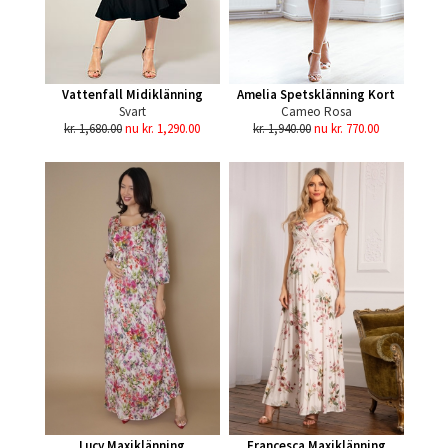
Vattenfall Midiklänning
Amelia Spetsklänning Kort
Svart
Cameo Rosa
kr. 1,680.00
nu kr. 1,290.00
kr. 1,940.00
nu kr. 770.00
Lucy Maxiklänning
Francesca Maxiklänning