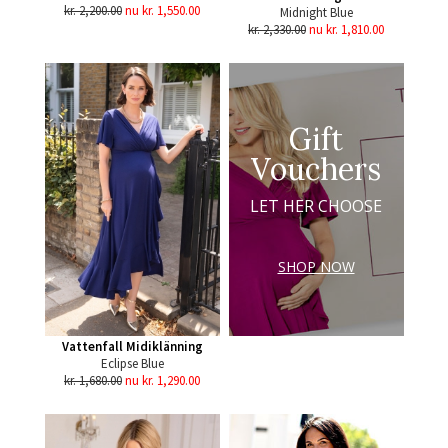
kr. 2,200.00
nu kr. 1,550.00
Midnight Blue
kr. 2,330.00
nu kr. 1,810.00
Gift
Vouchers
LET HER CHOOSE
SHOP NOW
Vattenfall Midiklänning
Eclipse Blue
kr. 1,680.00
nu kr. 1,290.00