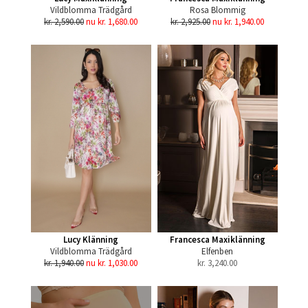
Vildblomma Trädgård
Rosa Blommig
kr. 2,590.00
nu kr. 1,680.00
kr. 2,925.00
nu kr. 1,940.00
Lucy Klänning
Francesca Maxiklänning
Vildblomma Trädgård
Elfenben
kr. 1,940.00
nu kr. 1,030.00
kr.
3,240.00