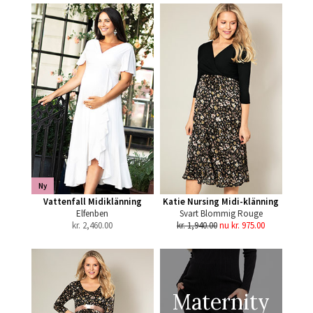
Ny
Vattenfall Midiklänning
Katie Nursing Midi-klänning
Elfenben
Svart Blommig Rouge
kr.
2,460.00
kr. 1,940.00
nu kr. 975.00
Maternity