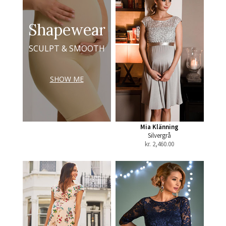
Shapewear
SCULPT & SMOOTH
SHOW ME
Mia Klänning
Silvergrå
kr.
2,460.00