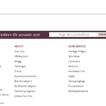
sbrev för senaste nytt
ABOUT
KUNDSERVICE
Om Oss
Vanliga Frågor
Hållbarhet
Storlekar
Blogg
Leverans
a
Tävlingar
Returer
Press
Kontakta Oss
Kundrecensioner
Hjälp
Återförsäljare
Shoppingbag
Bli Återförsäljare
Presentkort
ter
Partnerprogram
Webbplatskarta
I Stora
Jobba Hos Oss
nor