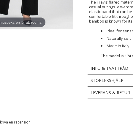
The Travis flared matern
casual outings. A wardro
elastic band that can be
comfortable fit through
bamboo is known for its
 muspekaren för att zooma
Ideal for sensi
Naturally soft
Made in Italy
The model is 174 
INFO & TVÄTTRÅD
STORLEKSHJÄLP
LEVERANS & RETUR
skriva en recension.