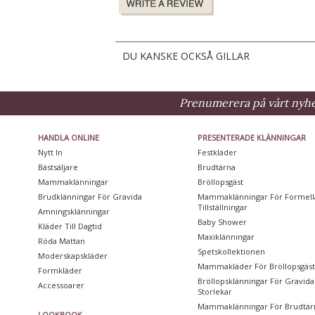
DU KANSKE OCKSÅ GILLAR
Prenumerera på vårt nyhet
HANDLA ONLINE
PRESENTERADE KLÄNNINGAR
Nytt In
Festkläder
Bästsäljare
Brudtärna
Mammaklänningar
Bröllopsgäst
Brudklänningar För Gravida
Mammaklänningar För Formell
Tillställningar
Amningsklänningar
Baby Shower
Kläder Till Dagtid
Maxiklänningar
Röda Mattan
Spetskollektionen
Moderskapskläder
Mammakläder För Bröllopsgäs
Formkläder
Bröllopsklänningar För Gravida 
Accessoarer
Storlekar
Mammaklänningar För Brudtär
LOOKBOOK