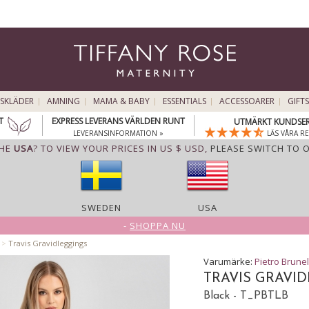
SKLÄDER
AMNING
MAMA & BABY
ESSENTIALS
ACCESSOARER
GIFTS
T
EXPRESS LEVERANS VÄRLDEN RUNT
UTMÄRKT KUNDSER
LEVERANSINFORMATION »
LÄS VÅRA R
THE
USA
? TO VIEW YOUR PRICES IN US $ USD,
PLEASE SWITCH TO 
SWEDEN
USA
-
SHOPPA NU
>
Travis Gravidleggings
Varumärke:
Pietro Brunel
TRAVIS GRAVI
Black - T_PBTLB