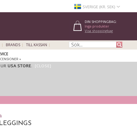
SVERIGE (KR. SEK)
DIN SHOPPINGBAG:
Inga produkter
Visa shoppingbag
BRANDS
TILL KASSAN
VICE
ECENSIONER »
OUR
USA STORE
.
[CLOSE]
li
DLEGGINGS