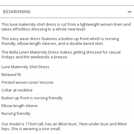
BESKRIVNING
This luxe maternity shirt dress is cut from a lightweight woven linen and
takes effortless dressing to a whole new level.
This easy wear dress features a button up front which is nursing
friendly, elbow-length sleeves, and a double tiered skirt.
The Bella Linen Maternity Dress makes getting dressed for casual
Fridays and the weekends a breeze.
Luxe Maternity Shirt Dress
Relaxed fit
Printed woven Linen Viscose
Collar at neckline
Button up front is nursing friendly
Elbow length sleeve
Nursing friendly
Our model is 173cm tall, has an 86cm bust, 74cm under bust and 89cm
hips. She is wearing a size small.