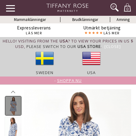
0
Mammaklänningar
Brudklänningar
Amning
Expressleverans
Utmärkt betjäning
LÄS MER
LÄS MER
HELLO! VISITING FROM THE
USA
? TO VIEW YOUR PRICES IN US $
USD,
PLEASE SWITCH TO OUR
USA STORE
.
[CLOSE]
SWEDEN
USA
-
SHOPPA NU