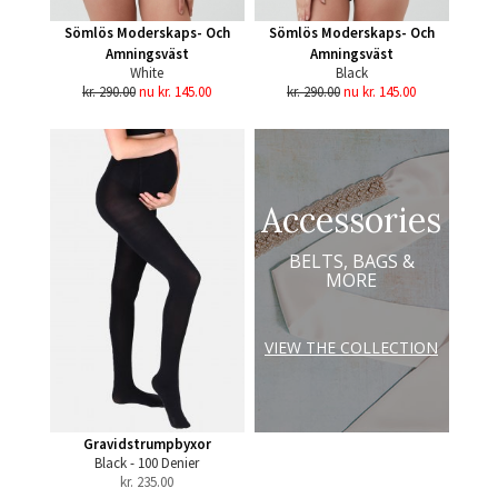
Sömlös Moderskaps- Och
Sömlös Moderskaps- Och
Amningsväst
Amningsväst
White
Black
kr. 290.00
nu kr. 145.00
kr. 290.00
nu kr. 145.00
Accessories
BELTS, BAGS &
MORE
VIEW THE COLLECTION
Gravidstrumpbyxor
Black - 100 Denier
kr.
235.00