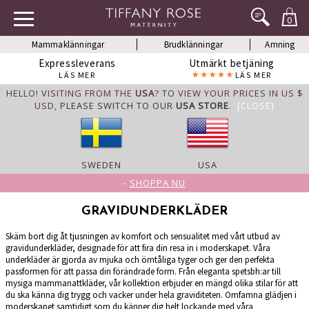
0
Mammaklänningar
Brudklänningar
Amning
Expressleverans
Utmärkt betjäning
LÄS MER
LÄS MER
HELLO! VISITING FROM THE
USA
? TO VIEW YOUR PRICES IN US $
USD,
PLEASE SWITCH TO OUR
USA STORE
.
[CLOSE]
SWEDEN
USA
-
SHOPPA NU
GRAVIDUNDERKLÄDER
Skäm bort dig åt tjusningen av komfort och sensualitet med vårt utbud av
gravidunderkläder, designade för att fira din resa in i moderskapet. Våra
underkläder är gjorda av mjuka och ömtåliga tyger och ger den perfekta
passformen för att passa din förändrade form. Från eleganta spetsbh:ar till
mysiga mammanattkläder, vår kollektion erbjuder en mängd olika stilar för att
du ska känna dig trygg och vacker under hela graviditeten. Omfamna glädjen i
moderskapet samtidigt som du känner dig helt lockande med våra