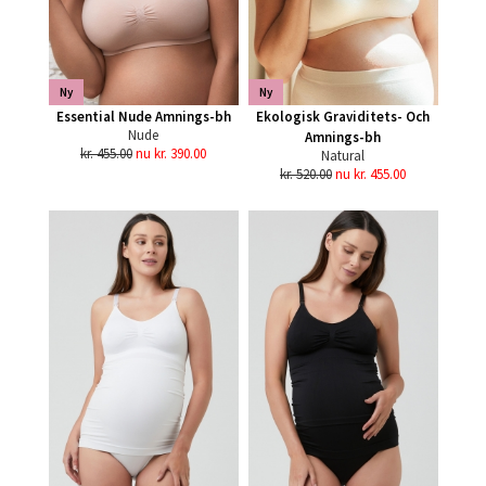
Ny
Ny
Essential Nude Amnings-bh
Ekologisk Graviditets- Och
Nude
Amnings-bh
kr. 455.00
nu kr. 390.00
Natural
kr. 520.00
nu kr. 455.00