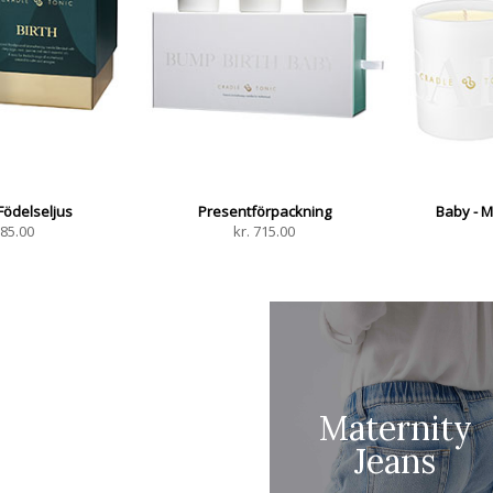
Födelseljus
Presentförpackning
Baby - 
85.00
kr.
715.00
Maternity
Jeans