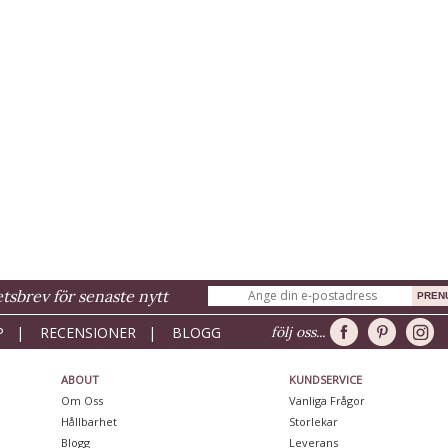
sbrev för senaste nytt
P
|
RECENSIONER
|
BLOGG
följ oss...
ABOUT
KUNDSERVICE
Om Oss
Vanliga Frågor
Hållbarhet
Storlekar
Blogg
Leverans