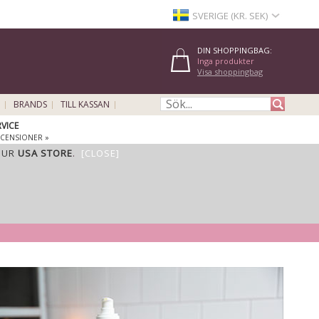
SVERIGE (KR. SEK)
DIN SHOPPINGBAG:
Inga produkter
Visa shoppingbag
BRANDS
TILL KASSAN
VICE
ECENSIONER »
OUR
USA STORE
.
[CLOSE]