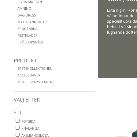
RÖDA MATTAN
AMNING
Luta dig in i ko
DAG DRESS
välbefinnande m
speciellt utval
MAXIKLÄNNINGAR
bebis. Lyft sin
BRUDTÄRNA
lugnande dofter 
FESTKLÄDER
BRÖLLOPSGÄST
PRODUKT
SPETSKOLLEKTIONEN
ACCESSOARER
MODERSKAPSKLÄDER
VÄLJ EFTER
STIL
FOTSIDA
KNÄLÅNGA
AXELBANDSLÖSA