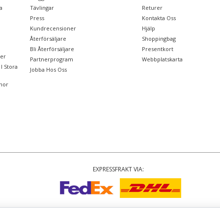
a
Tävlingar
Returer
Press
Kontakta Oss
Kundrecensioner
Hjälp
Återförsäljare
Shoppingbag
Bli Återförsäljare
Presentkort
ter
Partnerprogram
Webbplatskarta
I Stora
Jobba Hos Oss
nor
EXPRESSFRAKT VIA:
upphovsrätt
© 2002-2026 Tiffany Rose Ltd. Alla rättigheter förbehålls