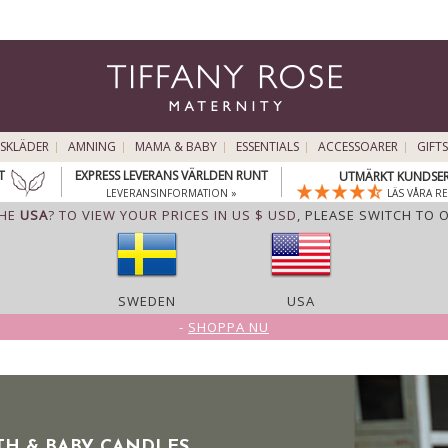
SKLÄDER
AMNING
MAMA & BABY
ESSENTIALS
ACCESSOARER
GIFTS
T
EXPRESS LEVERANS VÄRLDEN RUNT
UTMÄRKT KUNDSER
LEVERANSINFORMATION »
LÄS VÅRA R
THE
USA
? TO VIEW YOUR PRICES IN US $ USD,
PLEASE SWITCH TO 
SWEDEN
USA
-
SHOPPA NU
RTH & BABY CANDLES