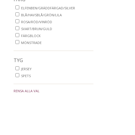
ELFENBEN/GRÄDDFÄRGAD/SILVER
BLÅ/HAVSBLÅ/GRÖN/LILA
ROSA/RÖD/VINRÖD
SVART/BRUN/GULD
FÄRGBLOCK
MÖNSTRADE
TYG
JERSEY
SPETS
RENSA ALLA VAL