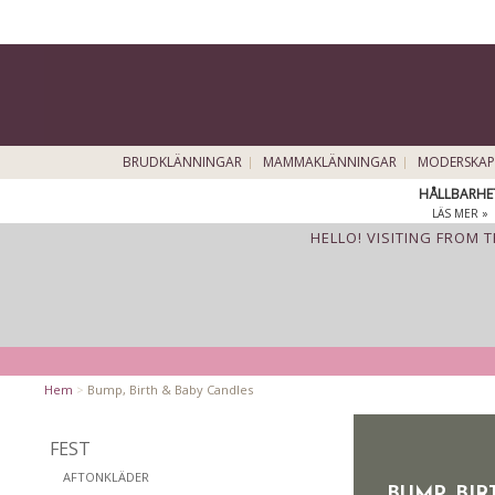
BRUDKLÄNNINGAR
MAMMAKLÄNNINGAR
MODERSKAP
HÅLLBARHE
LÄS MER »
HELLO! VISITING FROM 
Hem
>
Bump, Birth & Baby Candles
FEST
AFTONKLÄDER
BUMP, BI