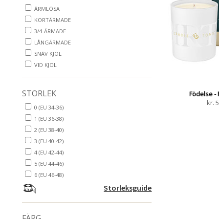
ÄRMLÖSA
KORTÄRMADE
3/4-ÄRMADE
LÅNGÄRMADE
SNÄV KJOL
VID KJOL
STORLEK
Födelse - 
kr.
5
0 (EU 34-36)
1 (EU 36-38)
2 (EU 38-40)
3 (EU 40-42)
4 (EU 42-44)
5 (EU 44-46)
6 (EU 46-48)
Storleksguide
FÄRG