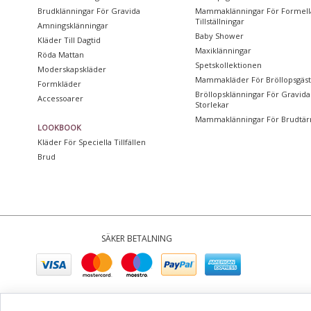
Brudklänningar För Gravida
Mammaklänningar För Formell
Tillställningar
Amningsklänningar
Baby Shower
Kläder Till Dagtid
Maxiklänningar
Röda Mattan
Spetskollektionen
Moderskapskläder
Mammakläder För Bröllopsgäs
Formkläder
Bröllopsklänningar För Gravida 
Accessoarer
Storlekar
Mammaklänningar För Brudtär
LOOKBOOK
Kläder För Speciella Tillfällen
Brud
SÄKER BETALNING