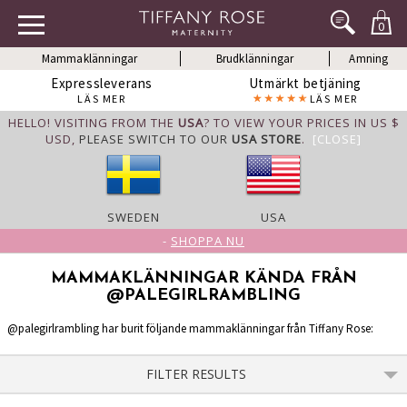
0
Mammaklänningar
Brudklänningar
Amning
Expressleverans
Utmärkt betjäning
LÄS MER
LÄS MER
HELLO! VISITING FROM THE
USA
? TO VIEW YOUR PRICES IN US $
USD,
PLEASE SWITCH TO OUR
USA STORE
.
[CLOSE]
SWEDEN
USA
-
SHOPPA NU
MAMMAKLÄNNINGAR KÄNDA FRÅN
@PALEGIRLRAMBLING
@palegirlrambling har burit följande mammaklänningar från Tiffany Rose:
FILTER RESULTS