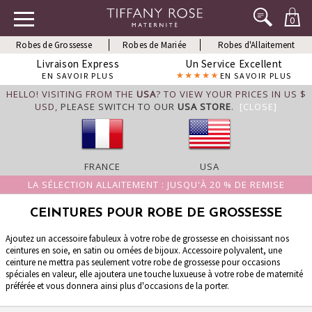
0
Robes de Grossesse
Robes de Mariée
Robes d'Allaitement
Livraison Express
Un Service Excellent
EN SAVOIR PLUS
EN SAVOIR PLUS
HELLO! VISITING FROM THE
USA
? TO VIEW YOUR PRICES IN US $
USD,
PLEASE SWITCH TO OUR
USA STORE
.
[CLOSE]
FRANCE
USA
LA SÉLECTION ALLAITEMENT : JUSQU'À 20 % DE REMISE
CEINTURES POUR ROBE DE GROSSESSE
Ajoutez un accessoire fabuleux à votre robe de grossesse en choisissant nos
ceintures en soie, en satin ou ornées de bijoux. Accessoire polyvalent, une
ceinture ne mettra pas seulement votre robe de grossesse pour occasions
spéciales en valeur, elle ajoutera une touche luxueuse à votre robe de maternité
préférée et vous donnera ainsi plus d'occasions de la porter.