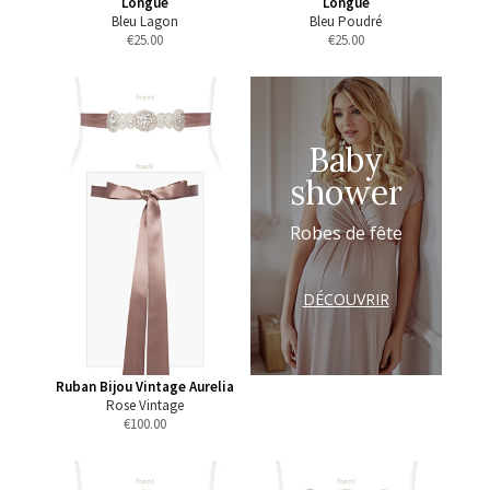
Longue
Longue
Bleu Lagon
Bleu Poudré
€
25.00
€
25.00
Baby
shower
Robes de fête
DÉCOUVRIR
Ruban Bijou Vintage Aurelia
Rose Vintage
€
100.00