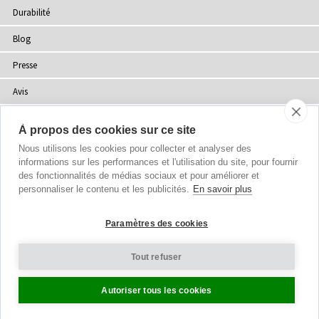
Durabilité
Blog
Presse
Avis
Points de Vente
À propos des cookies sur ce site
Plan du site
Nous utilisons les cookies pour collecter et analyser des
informations sur les performances et l'utilisation du site, pour fournir
des fonctionnalités de médias sociaux et pour améliorer et
personnaliser le contenu et les publicités.
En savoir plus
Droits d'auteur
© 2002-2026 Tiffany Rose Ltd. Tous droits réservés.
Paramètres des cookies
Company No. 06893999
|
VAT FR 03819186628
Conditions Générales
|
Politique de Confidentialité
Tout refuser
Paramètres des Cookies
Autoriser tous les cookies