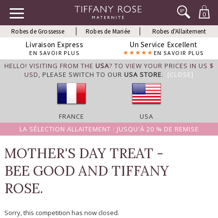
0
Robes de Grossesse
Robes de Mariée
Robes d'Allaitement
Livraison Express
Un Service Excellent
EN SAVOIR PLUS
EN SAVOIR PLUS
HELLO! VISITING FROM THE
USA
? TO VIEW YOUR PRICES IN US $
USD,
PLEASE SWITCH TO OUR
USA STORE
.
[CLOSE]
FRANCE
USA
LA SÉLECTION ALLAITEMENT : JUSQU'À 20 % DE REMISE
MOTHER'S DAY TREAT -
BEE GOOD AND TIFFANY
ROSE.
Sorry, this competition has now closed.