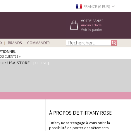
FRANCE (€ EUR)
VOTRE PANIER:
Aucun article
Voir le panier
UX
BRANDS
COMMANDER
EPTIONNEL
OS CLIENTES »
OUR
USA STORE
.
[CLOSE]
À PROPOS DE TIFFANY ROSE
Tiffany Rose s'engage à vous offrir la
possibilité de porter des vêtements