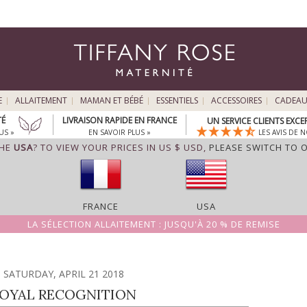
E
ALLAITEMENT
MAMAN ET BÉBÉ
ESSENTIELS
ACCESSOIRES
CADEA
TÉ
LIVRAISON RAPIDE EN FRANCE
UN SERVICE CLIENTS EXC
US »
EN SAVOIR PLUS »
LES AVIS DE N
THE
USA
? TO VIEW YOUR PRICES IN US $ USD,
PLEASE SWITCH TO 
FRANCE
USA
LA SÉLECTION ALLAITEMENT : JUSQU'À 20 % DE REMISE
SATURDAY, APRIL 21 2018
OYAL RECOGNITION