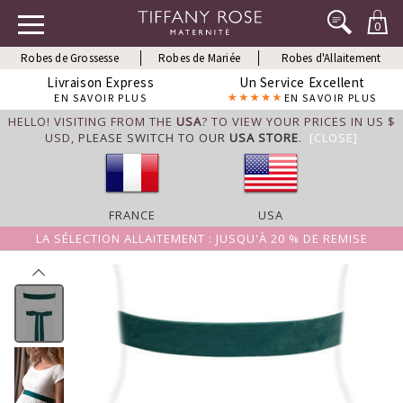
0
Robes de Grossesse
Robes de Mariée
Robes d'Allaitement
Livraison Express
Un Service Excellent
EN SAVOIR PLUS
EN SAVOIR PLUS
HELLO! VISITING FROM THE
USA
? TO VIEW YOUR PRICES IN US $
USD,
PLEASE SWITCH TO OUR
USA STORE
.
[CLOSE]
FRANCE
USA
LA SÉLECTION ALLAITEMENT : JUSQU'À 20 % DE REMISE