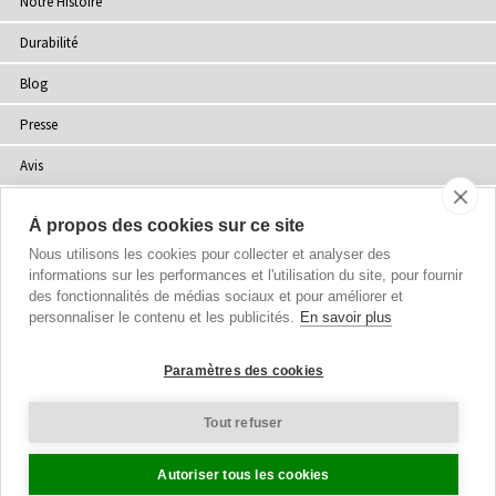
Notre Histoire
Durabilité
Blog
Presse
Avis
Points de Vente
À propos des cookies sur ce site
Plan du site
Nous utilisons les cookies pour collecter et analyser des
informations sur les performances et l'utilisation du site, pour fournir
des fonctionnalités de médias sociaux et pour améliorer et
personnaliser le contenu et les publicités.
En savoir plus
Droits d'auteur
© 2002-2026 Tiffany Rose Ltd. Tous droits réservés.
Paramètres des cookies
Company No. 06893999
|
VAT FR 03819186628
Conditions Générales
|
Politique de Confidentialité
Tout refuser
Paramètres des Cookies
Autoriser tous les cookies