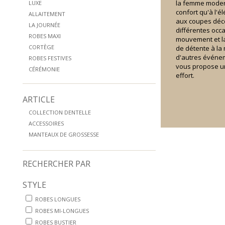
la femme moder
LUXE
confort qu'à l'
ALLAITEMENT
aux coupes déco
LA JOURNÉE
différentes occas
ROBES MAXI
mouvement et la
CORTÈGE
de détente à la 
d'autres événem
ROBES FESTIVES
vous propose un
CÉRÉMONIE
effort.
ARTICLE
COLLECTION DENTELLE
ACCESSOIRES
MANTEAUX DE GROSSESSE
RECHERCHER PAR
STYLE
ROBES LONGUES
ROBES MI-LONGUES
ROBES BUSTIER