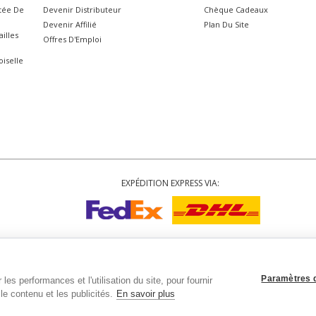
itée De
Devenir Distributeur
Chèque Cadeaux
Devenir Affilié
Plan Du Site
illes
Offres D'Emploi
iselle
EXPÉDITION EXPRESS VIA:
Droits d'auteur
© 2002-2026 Tiffany Rose Ltd. Tous droits réservés.
9
|
VAT FR 03819186628
|
Conditions Générales
|
Politique de Confidentialité
|
P
Paramètres 
les performances et l'utilisation du site, pour fournir
le contenu et les publicités.
En savoir plus