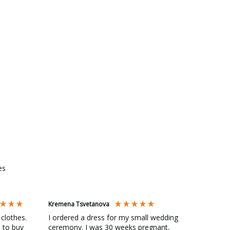
es
Kremena Tsvetanova
Abby Be
 clothes.
I ordered a dress for my small wedding
Loved al
 to buy
ceremony. I was 30 weeks pregnant,
Rose! Af