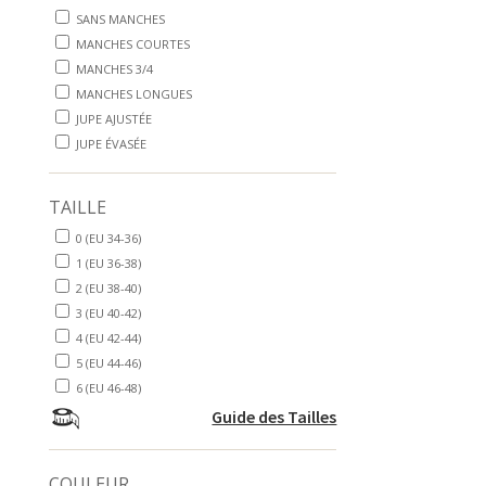
SANS MANCHES
MANCHES COURTES
MANCHES 3/4
MANCHES LONGUES
JUPE AJUSTÉE
JUPE ÉVASÉE
TAILLE
0 (EU 34-36)
1 (EU 36-38)
2 (EU 38-40)
3 (EU 40-42)
4 (EU 42-44)
5 (EU 44-46)
6 (EU 46-48)
Guide des Tailles
COULEUR