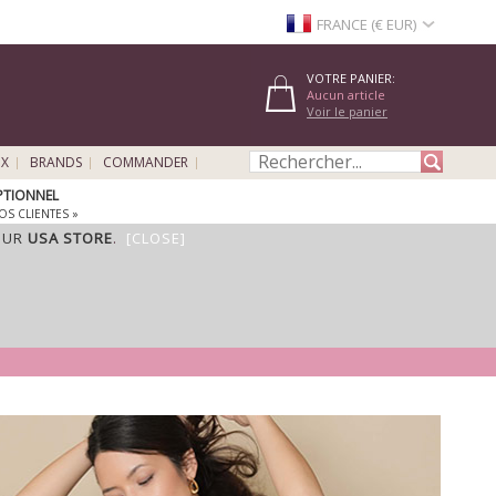
FRANCE (€ EUR)
VOTRE PANIER:
Aucun article
Voir le panier
UX
BRANDS
COMMANDER
EPTIONNEL
OS CLIENTES »
OUR
USA STORE
.
[CLOSE]