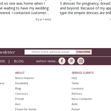
ted no one was home when I
5 dresses for pregnancy, breas
e waiting to have my wedding
and beyond. Because of my ap
ontacted customer
type the empire dresses are brill
and they were 100% helpful and
LONG time to come.
Il y a 1 mois
 me for the shipping cost
s is absolutely
 and even prettier than on the
I’m so so happy! I’ll definitely be
gain as I’m missing an
y for the dress! Thank you for
g!
wsletter
VIS
|
BLOG
suivez-nous...
ABOUT
SERVICE CLIENTS
Notre Histoire
FAQ
neur
Durabilité
Taille
Blog
Livraison
Concours
Retours
Presse
Nous Contacter
Avis
Aide
Points De Vente
Panier