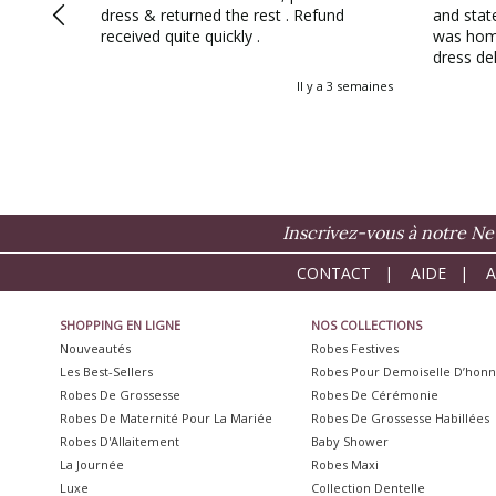
dress & returned the rest . Refund
and sta
received quite quickly .
was hom
dress delivered. I c
support 
Il y a 3 semaines
refunded
straight away! My dres
stunning
picture! 
buying a
accessor
everythin
Inscrivez-vous à notre Ne
CONTACT
|
AIDE
|
A
SHOPPING EN LIGNE
NOS COLLECTIONS
Nouveautés
Robes Festives
Les Best-Sellers
Robes Pour Demoiselle D’hon
Robes De Grossesse
Robes De Cérémonie
Robes De Maternité Pour La Mariée
Robes De Grossesse Habillées
Robes D'Allaitement
Baby Shower
La Journée
Robes Maxi
Luxe
Collection Dentelle