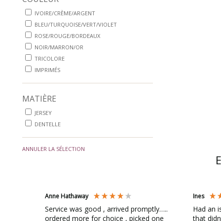
IVOIRE/CRÈME/ARGENT
BLEU/TURQUOISE/VERT/VIOLET
ROSE/ROUGE/BORDEAUX
NOIR/MARRON/OR
TRICOLORE
IMPRIMÉS
MATIÈRE
JERSEY
DENTELLE
ANNULER LA SÉLECTION
Anne Hathaway
Ines
Service was good , arrived promptly…..
Had an i
ordered more for choice , picked one
that didn