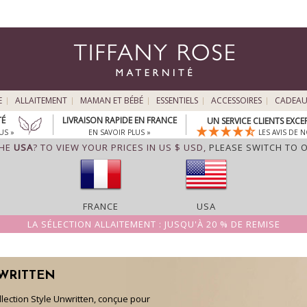
E
ALLAITEMENT
MAMAN ET BÉBÉ
ESSENTIELS
ACCESSOIRES
CADEA
TÉ
LIVRAISON RAPIDE EN FRANCE
UN SERVICE CLIENTS EXC
US »
EN SAVOIR PLUS »
LES AVIS DE N
THE
USA
? TO VIEW YOUR PRICES IN US $ USD,
PLEASE SWITCH TO 
FRANCE
USA
LA SÉLECTION ALLAITEMENT : JUSQU'À 20 % DE REMISE
WRITTEN
lection Style Unwritten, conçue pour