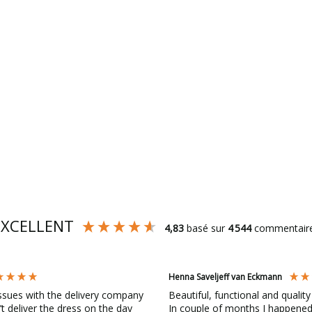
EXCELLENT
4,83
basé sur
4 544
commentair
Henna Saveljeff van Eckmann
ssues with the delivery company
Beautiful, functional and quality
’t deliver the dress on the day
In couple of months I happened