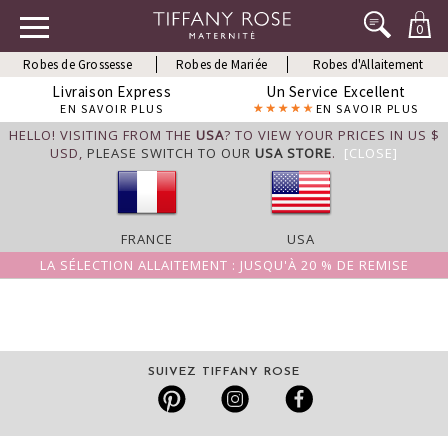
0
Robes de Grossesse
Robes de Mariée
Robes d'Allaitement
Livraison Express
Un Service Excellent
EN SAVOIR PLUS
EN SAVOIR PLUS
HELLO! VISITING FROM THE
USA
? TO VIEW YOUR PRICES IN US $
USD,
PLEASE SWITCH TO OUR
USA STORE
.
[CLOSE]
FRANCE
USA
LA SÉLECTION ALLAITEMENT : JUSQU'À 20 % DE REMISE
SUIVEZ TIFFANY ROSE