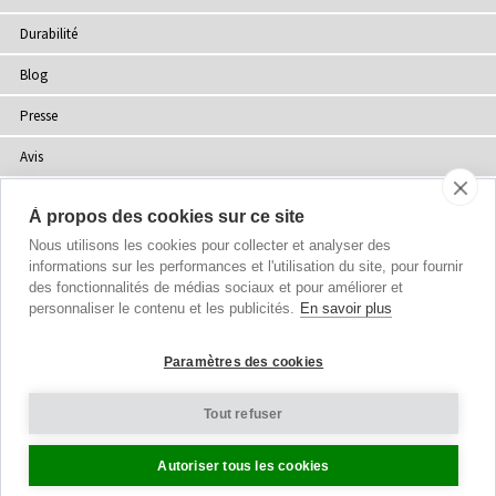
Durabilité
Blog
Presse
Avis
Points de Vente
À propos des cookies sur ce site
Plan du site
Nous utilisons les cookies pour collecter et analyser des
informations sur les performances et l'utilisation du site, pour fournir
des fonctionnalités de médias sociaux et pour améliorer et
personnaliser le contenu et les publicités.
En savoir plus
Droits d'auteur
© 2002-2026 Tiffany Rose Ltd. Tous droits réservés.
Paramètres des cookies
Company No. 06893999
|
VAT FR 03819186628
Conditions Générales
|
Politique de Confidentialité
Tout refuser
Paramètres des Cookies
Autoriser tous les cookies