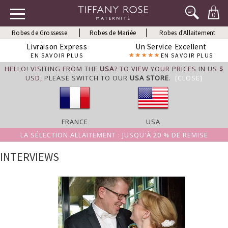
0
Robes de Grossesse
Robes de Mariée
Robes d'Allaitement
Livraison Express
Un Service Excellent
EN SAVOIR PLUS
EN SAVOIR PLUS
HELLO! VISITING FROM THE
USA
? TO VIEW YOUR PRICES IN US $
USD,
PLEASE SWITCH TO OUR
USA STORE
.
[CLOSE]
FRANCE
USA
LA SÉLECTION ALLAITEMENT : JUSQU'À 20 % DE REMISE
INTERVIEWS