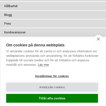
Hållbarhet
Blogg
Press
Kundrecensioner
Återförsäljare
Om cookies på denna webbplats
Webbplatskarta
Vi använder cookies för att samla in och analysera information om
webbplatsens prestanda och användning, för att förbättra funktioner
kopplade till sociala medier och för att förbättra och anpassa
innehåll och annonser.
Läs mer
upphovsrätt
© 2002-2026 Tiffany Rose Ltd. Alla rättigheter förbehålls
Inställningar för cookies
Company No. 06893999
|
VAT SE 502077137301
Villkor
|
Sekretesspolicy
Avböj alla cookies
Cookie-inställningar
Tillåt alla cookies