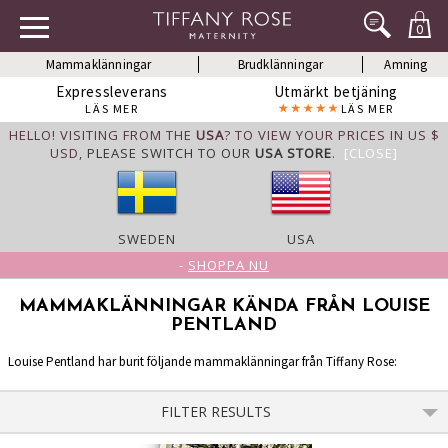
0
Mammaklänningar
Brudklänningar
Amning
Expressleverans
Utmärkt betjäning
LÄS MER
LÄS MER
HELLO! VISITING FROM THE
USA
? TO VIEW YOUR PRICES IN US $
USD,
PLEASE SWITCH TO OUR
USA STORE
.
[CLOSE]
SWEDEN
USA
-
SHOPPA NU
MAMMAKLÄNNINGAR KÄNDA FRÅN LOUISE
PENTLAND
Louise Pentland har burit följande mammaklänningar från Tiffany Rose:
FILTER RESULTS