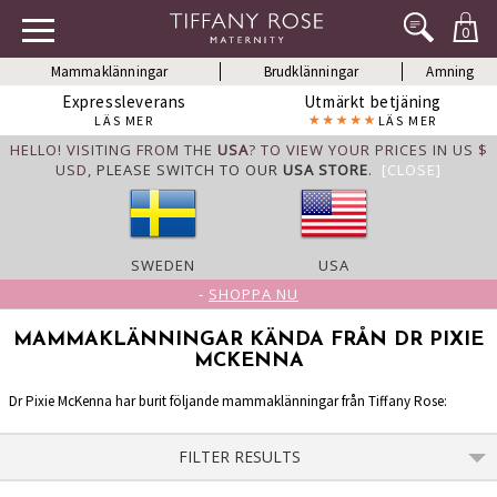
0
Mammaklänningar
Brudklänningar
Amning
Expressleverans
Utmärkt betjäning
LÄS MER
LÄS MER
HELLO! VISITING FROM THE
USA
? TO VIEW YOUR PRICES IN US $
USD,
PLEASE SWITCH TO OUR
USA STORE
.
[CLOSE]
SWEDEN
USA
-
SHOPPA NU
MAMMAKLÄNNINGAR KÄNDA FRÅN DR PIXIE
MCKENNA
Dr Pixie McKenna har burit följande mammaklänningar från Tiffany Rose:
FILTER RESULTS