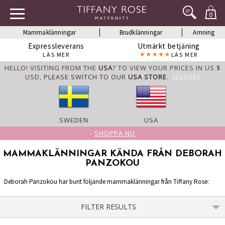
0
Mammaklänningar
Brudklänningar
Amning
Expressleverans
Utmärkt betjäning
LÄS MER
LÄS MER
HELLO! VISITING FROM THE
USA
? TO VIEW YOUR PRICES IN US $
USD,
PLEASE SWITCH TO OUR
USA STORE
.
[CLOSE]
SWEDEN
USA
-
SHOPPA NU
MAMMAKLÄNNINGAR KÄNDA FRÅN DEBORAH
PANZOKOU
Deborah Panzokou har burit följande mammaklänningar från Tiffany Rose:
FILTER RESULTS