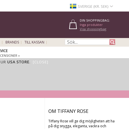
SVERIGE (KR. SEK)
DIN SHOPPINGBAG:
Inga produkter
Visa shoppingbag
BRANDS
TILL KASSAN
VICE
ECENSIONER »
OUR
USA STORE
.
[CLOSE]
OM TIFFANY ROSE
Tiffany Rose vill ge dig möjligheten att ha
på dig snygga, eleganta, vackra och