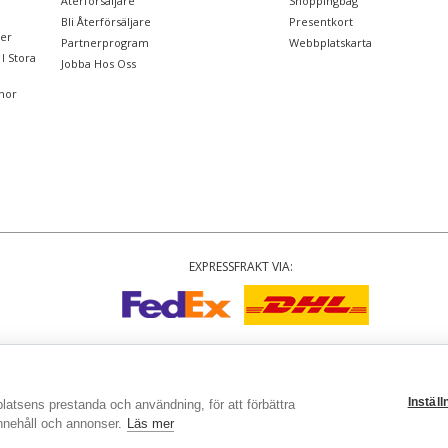
Återförsäljare
Shoppingbag
Bli Återförsäljare
Presentkort
ter
Partnerprogram
Webbplatskarta
I Stora
Jobba Hos Oss
nor
EXPRESSFRAKT VIA:
upphovsrätt
© 2002-2026 Tiffany Rose Ltd. Alla rättigheter förbehålls
y No. 06893999
|
VAT SE 502077137301
|
Villkor
|
Sekretesspolicy
|
Cookie-instä
Inställ
latsens prestanda och användning, för att förbättra
innehåll och annonser.
Läs mer
P
|
RECENSIONER
|
BLOGG
följ oss...