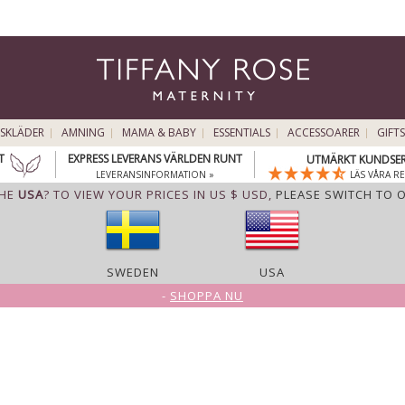
SKLÄDER
AMNING
MAMA & BABY
ESSENTIALS
ACCESSOARER
GIFTS
T
EXPRESS LEVERANS VÄRLDEN RUNT
UTMÄRKT KUNDSER
LEVERANSINFORMATION »
LÄS VÅRA R
THE
USA
? TO VIEW YOUR PRICES IN US $ USD,
PLEASE SWITCH TO 
SWEDEN
USA
-
SHOPPA NU