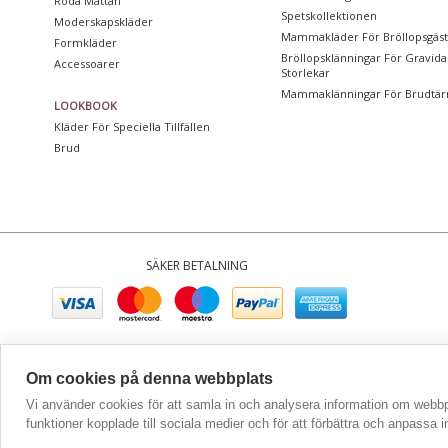
Röda Mattan
Spetskollektionen
Moderskapskläder
Mammakläder För Bröllopsgäs
Formkläder
Bröllopsklänningar För Gravida 
Accessoarer
Storlekar
Mammaklänningar För Brudtär
LOOKBOOK
Kläder För Speciella Tillfällen
Brud
SÄKER BETALNING
Compan
Om cookies på denna webbplats
Vi använder cookies för att samla in och analysera information om webbp
funktioner kopplade till sociala medier och för att förbättra och anpassa 
KONTAKTA OSS
|
HJÄL