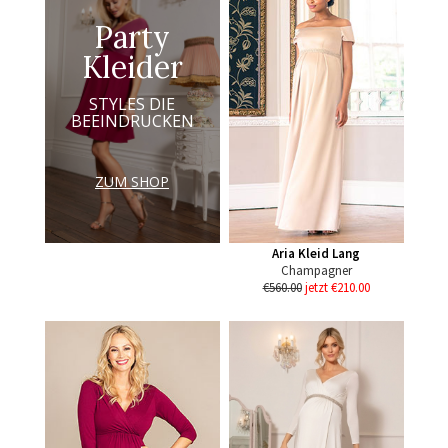
Party
Kleider
STYLES DIE
BEEINDRUCKEN
ZUM SHOP
Aria Kleid Lang
Champagner
€560.00
jetzt €210.00