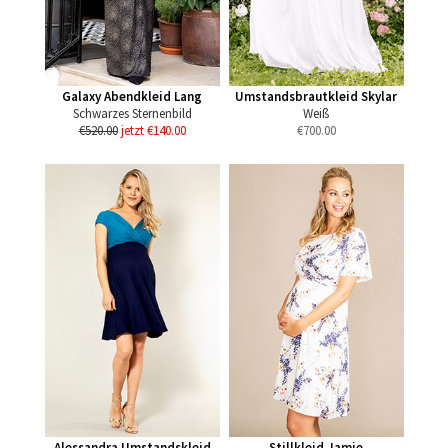
Galaxy Abendkleid Lang
Umstandsbrautkleid Skylar
Schwarzes Sternenbild
Weiß
€520.00
jetzt €140.00
€
700.00
Alessandra Umstandskleid
Stillkleid Jamie