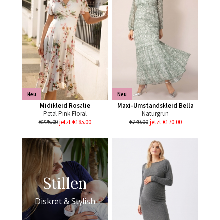
Neu
Neu
Midikleid Rosalie
Maxi-Umstandskleid Bella
Petal Pink Floral
Naturgrün
€225.00
jetzt €185.00
€240.00
jetzt €170.00
Stillen
Diskret & Stylish