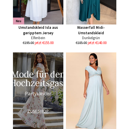
Neu
Umstandskleid Isla aus
Wasserfall Midi-
geripptem Jersey
Umstandskleid
Elfenbein
Dunkelgrün
€195.00
jetzt €155.00
€185.00
jetzt €140.00
Mode für den
Hochzeitsgast
Partykleider
ZUM SHOP