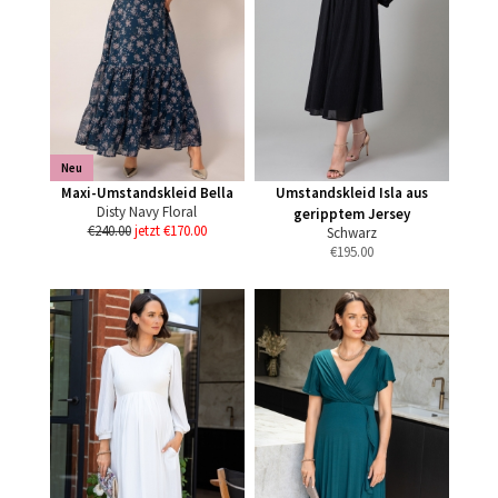
Neu
Maxi-Umstandskleid Bella
Umstandskleid Isla aus
Disty Navy Floral
geripptem Jersey
€240.00
jetzt €170.00
Schwarz
€
195.00