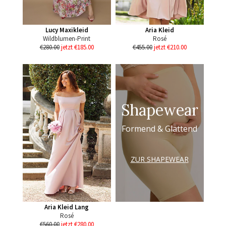
Lucy Maxikleid
Aria Kleid
Wildblumen-Print
Rosé
€280.00
jetzt €185.00
€455.00
jetzt €210.00
Shapewear
Formend & Glättend
ZUR SHAPEWEAR
Aria Kleid Lang
Rosé
€560.00
jetzt €280.00