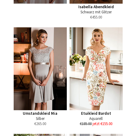
Isabella Abendkleid
Schwarz mit Glitzer
€
455.00
Umstandskleid Mia
Etuikleid Bardot
Silber
Aquarell
€
265.00
€185.00
jetzt €155.00