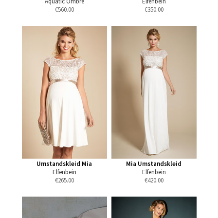
Aquatic Ombré
Elfenbein
€
560.00
€
350.00
Umstandskleid Mia
Mia Umstandskleid
Elfenbein
Elfenbein
€
265.00
€
420.00