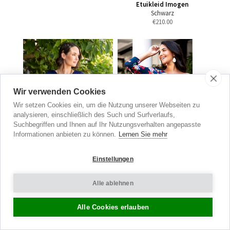
Etuikleid Imogen
Schwarz
€
210.00
Wir verwenden Cookies
Wir setzen Cookies ein, um die Nutzung unserer Webseiten zu
analysieren, einschließlich des Such und Surfverlaufs,
Suchbegriffen und Ihnen auf Ihr Nutzungsverhalten angepasste
Informationen anbieten zu können.
Lernen Sie mehr
Einstellungen
Alle ablehnen
Willow Kleid
Willow Kleid
Eclipse Blau
Midnight Garden
€185.00
jetzt €140.00
€185.00
jetzt €140.00
Alle Cookies erlauben