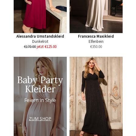
Alessandra Umstandskleid
Francesca Maxikleid
Dunkelrot
Elfenbein
€170.00
jetzt €125.00
€
350.00
Baby Party
Kleider
Feiern in Style
ZUM SHOP