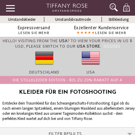
0
Umstandskleider
Umstandsbrautmode
Stillkleidung
Expressversand
Exzellenter Kundenservice
LESEN SIE MEHR
LESEN SIE MEHR
HELLO! VISITING FROM THE
USA
? TO VIEW YOUR PRICES IN US $
USD,
PLEASE SWITCH TO OUR
USA STORE
.
[CLOSE]
DEUTSCHLAND
USA
DIE STILLKLEIDER EDITION - BIS ZU 20% RABATT AUF A
KLEIDER FÜR EIN FOTOSHOOTING
Entdecke dein Traumkleid für das Schwangerschafts-Fotoshooting. Egal ob du
nach einem langen Spitzekleid, einem blumigen Maxikleid aus allerfeinstem Jersey
oder ein knielanges Kleid aus unserer Tagesmoden-Kollektion suchst - dein
perfektes Kleid wartet auf dich bei und von Tiffany Rose.
FILTER RESULTS