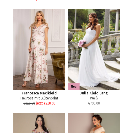
Neu
Francesca Maxikleid
Julia Kleid Lang
Hellrosa mit Blütenprint
Weiß
€315.00
jetzt €210.00
€
700.00