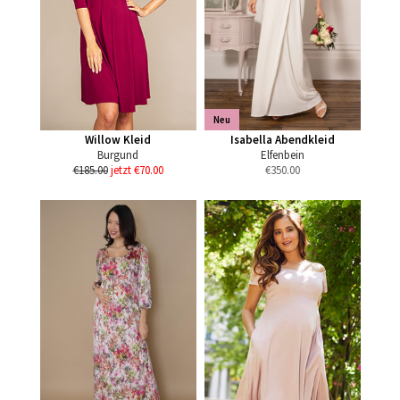
Neu
Willow Kleid
Isabella Abendkleid
Burgund
Elfenbein
€185.00
jetzt €70.00
€
350.00