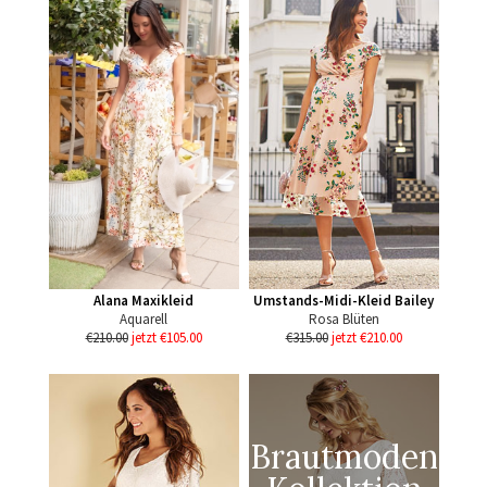
Alana Maxikleid
Umstands-Midi-Kleid Bailey
Aquarell
Rosa Blüten
€210.00
jetzt €105.00
€315.00
jetzt €210.00
Brautmoden