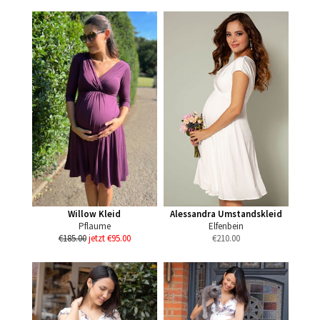
Willow Kleid
Alessandra Umstandskleid
Pflaume
Elfenbein
€185.00
jetzt €95.00
€
210.00