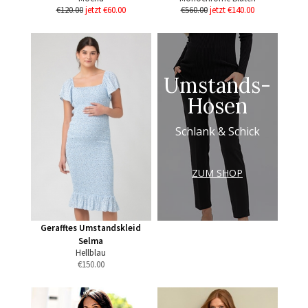
€120.00
jetzt €60.00
€560.00
jetzt €140.00
Umstands-
Hosen
Schlank & Schick
ZUM SHOP
Gerafftes Umstandskleid
Selma
Hellblau
€
150.00