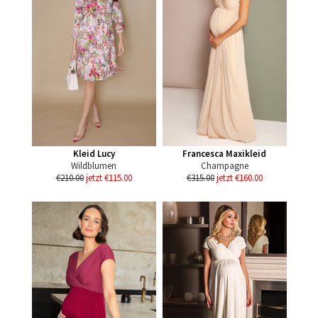
Kleid Lucy
Francesca Maxikleid
Wildblumen
Champagne
€210.00
jetzt €115.00
€315.00
jetzt €160.00