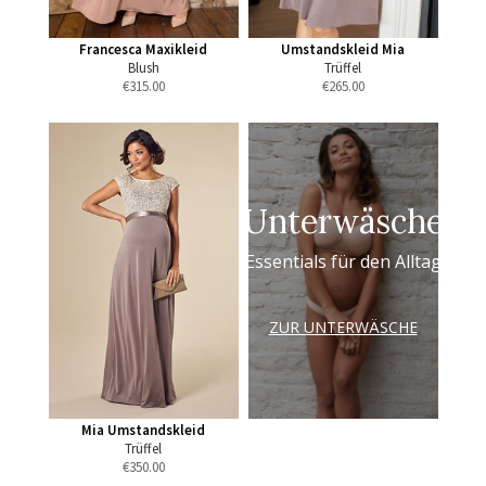
Francesca Maxikleid
Umstandskleid Mia
Blush
Trüffel
€
315.00
€
265.00
Unterwäsche
Essentials für den Alltag
ZUR UNTERWÄSCHE
Mia Umstandskleid
Trüffel
€
350.00