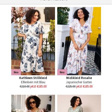
Neu
Neu
Kathleen Stillkleid
Midikleid Rosalie
Elfenbein mit Blau
Japanischer Garten
€210.00
jetzt €185.00
€225.00
jetzt €185.00