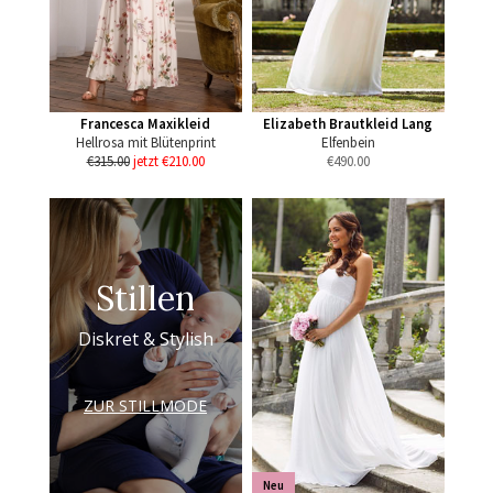
Francesca Maxikleid
Elizabeth Brautkleid Lang
Hellrosa mit Blütenprint
Elfenbein
€315.00
jetzt €210.00
€
490.00
Stillen
Diskret & Stylish
ZUR STILLMODE
Neu