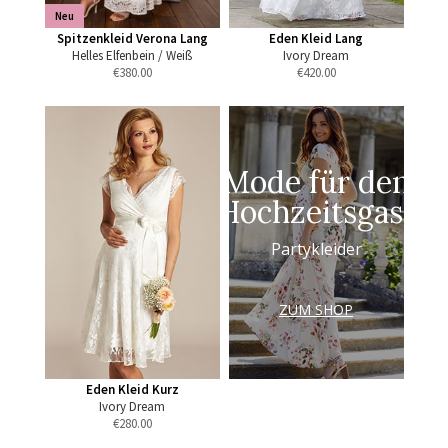
Neu
Spitzenkleid Verona Lang
Eden Kleid Lang
Helles Elfenbein / Weiß
Ivory Dream
€
380.00
€
420.00
Mode für den
Hochzeitsgast
Partykleider
ZUM SHOP
Eden Kleid Kurz
Ivory Dream
€
280.00