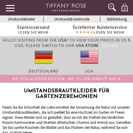
0
Umstandskleider
Umstandsbrautmode
Stillkleidung
Expressversand
Exzellenter Kundenservice
LESEN SIE MEHR
LESEN SIE MEHR
HELLO! VISITING FROM THE
USA
? TO VIEW YOUR PRICES IN US $
USD,
PLEASE SWITCH TO OUR
USA STORE
.
[CLOSE]
DEUTSCHLAND
USA
DIE STILLKLEIDER EDITION - BIS ZU 20% RABATT AUF A
UMSTANDSBRAUTKLEIDER FÜR
GARTENZEREMONIEN
Feiern Sie die Schönheit der Liebe inmitten der Umarmung der Natur mit unseren
Umstandsbrautkleidern, die sich perfekt für eine Hochzeit im Garten im Freien
eignen. Diese Kleider sind so gestaltet, dass sie mit der Freiheit des ländlichen
Raums harmonieren und strahlen ätherischen Charme und Anmut aus. Genießen
Sie das sanfte Rascheln der Blätter und das Flüstern der Natur, während Sie sich
das Ja-Wort geben.