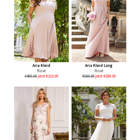
Aria Kleid
Aria Kleid Lang
Rosé
Rosé
€455.00
jetzt €210.00
€560.00
jetzt €280.00