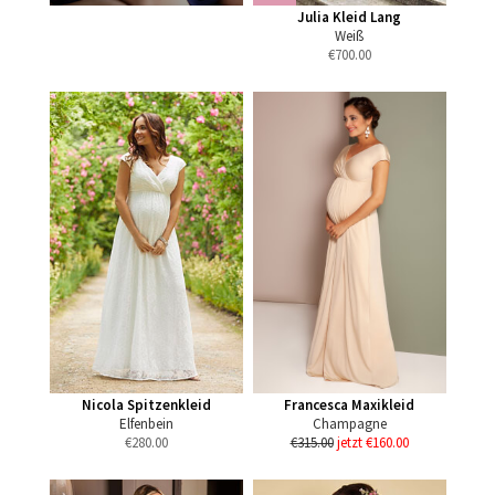
Julia Kleid Lang
Weiß
€
700.00
Nicola Spitzenkleid
Francesca Maxikleid
Elfenbein
Champagne
€
280.00
€315.00
jetzt €160.00