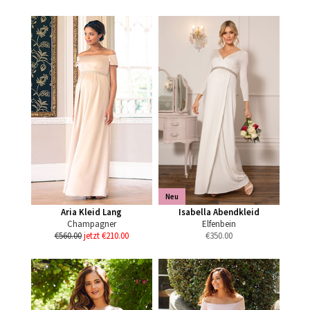
Neu
Aria Kleid Lang
Isabella Abendkleid
Champagner
Elfenbein
€560.00
jetzt €210.00
€
350.00