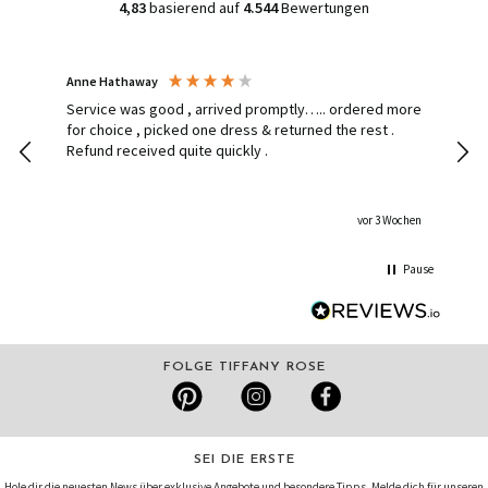
4,83
basierend auf
4.544
Bewertungen
Anne Hathaway
Ines
Service was good , arrived promptly….. ordered more
Had 
for choice , picked one dress & returned the rest .
deli
Refund received quite quickly .
hom
dress delive
the
shippin
vor 3 Wochen
stun
so h
Pause
an a
FOLGE TIFFANY ROSE
SEI DIE ERSTE
Hole dir die neuesten News über exklusive Angebote und besondere Tipps. Melde dich für unseren