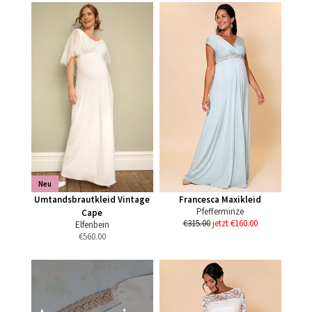
Neu
Umtandsbrautkleid Vintage
Francesca Maxikleid
Pfefferminze
Cape
€315.00
jetzt €160.00
Elfenbein
€
560.00