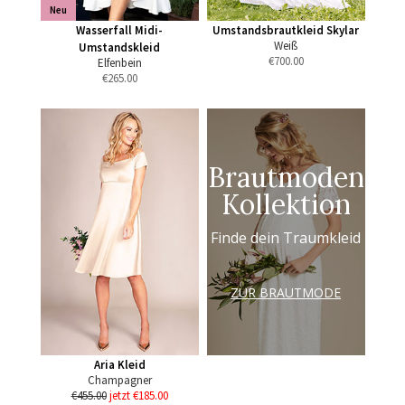
Neu
Wasserfall Midi-
Umstandsbrautkleid Skylar
Weiß
Umstandskleid
€
700.00
Elfenbein
€
265.00
Brautmoden
Kollektion
Finde dein Traumkleid
ZUR BRAUTMODE
Aria Kleid
Champagner
€455.00
jetzt €185.00