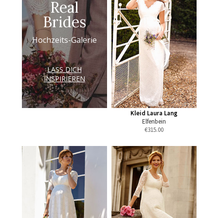
Real
Brides
Hochzeits-Galerie
LASS DICH
INSPIRIEREN
Kleid Laura Lang
Elfenbein
€
315.00