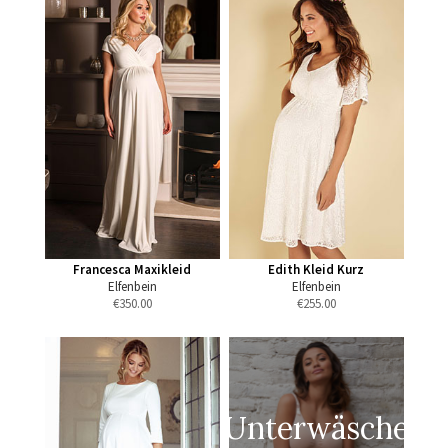
Francesca Maxikleid
Edith Kleid Kurz
Elfenbein
Elfenbein
€
350.00
€
255.00
Unterwäsche