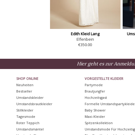
Edith Kleid Lang
Umst
Elfenbein
€350.00
Hier geht es zur Anmeldu
SHOP ONLINE
VORGESTELLTE KLEIDER
Neuheiten
Partymode
Bestseller
Brautjungfer
Umstandskleider
Hochzeitsgast
Umstandsbrautkleider
Formelle Umstandspartykleide
Stillkleider
Baby Shower
Tagesmode
Maxi-Kleider
Roter Teppich
Spitzenkollektion
Umstandsmäntel
Umstandsmode Für Hochzeitsg