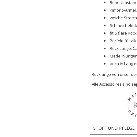
Boho-Umstands
Kimono-Ärmel,
weiche Stretc
Schmeichelnde
fit & flare Rock
Perfekt für al
Rock Länge: Ca
Made in Britain
auch in Lang er
Rocklänge von unter der
Alle Accessoires sind sep
STOFF UND PFLEGE