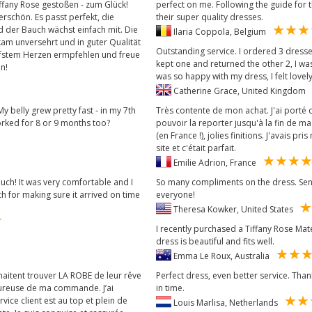
ffany Rose gestoßen - zum Glück!
perfect on me. Following the guide for th
schön. Es passt perfekt, die
their super quality dresses.
 der Bauch wächst einfach mit. Die
Ilaria Coppola, Belgium
kam unversehrt und in guter Qualität
Outstanding service. I ordered 3 dresses
tiefstem Herzen ermpfehlen und freue
kept one and returned the other 2, I was 
n!
was so happy with my dress, I felt lov
Catherine Grace, United Kingdom
My belly grew pretty fast - in my 7th
Très contente de mon achat. J'ai porté 
orked for 8 or 9 months too?
pouvoir la reporter jusqu'à la fin de m
(en France !), jolies finitions. J'avais p
site et c'était parfait.
Emilie Adrion, France
much! It was very comfortable and I
So many compliments on the dress. Send
h for making sure it arrived on time
everyone!
Theresa Kowker, United States
I recently purchased a Tiffany Rose Mate
dress is beautiful and fits well.
Emma Le Roux, Australia
haitent trouver LA ROBE de leur rêve
Perfect dress, even better service. Than
heureuse de ma commande. J’ai
in time.
vice client est au top et plein de
Louis Marlisa, Netherlands