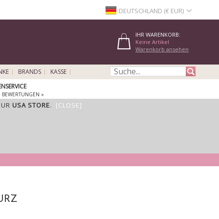
DEUTSCHLAND (€ EUR)
IHR WARENKORB:
Keine Artikel
Warenkorb ansehen
NKE
BRANDS
KASSE
NSERVICE
E BEWERTUNGEN »
OUR
USA STORE
.
[CLOSE]
KURZ