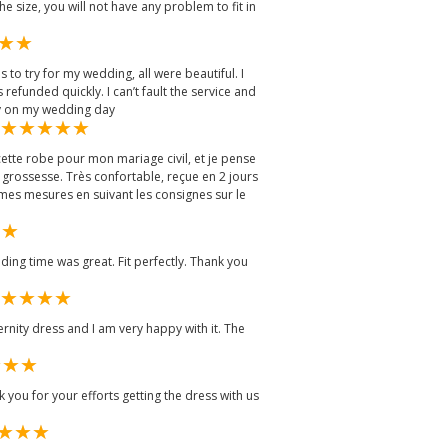
e size, you will not have any problem to fit in
 to try for my wedding, all were beautiful. I
refunded quickly. I can’t fault the service and
ely on my wedding day
cette robe pour mon mariage civil, et je pense
a grossesse. Très confortable, reçue en 2 jours
ris mes mesures en suivant les consignes sur le
ing time was great. Fit perfectly. Thank you
rnity dress and I am very happy with it. The
k you for your efforts getting the dress with us