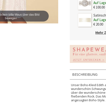
Auf Lag
€ 100.00
ößern bitte Maus über das Bild
Satinsc
bewegen
Auf Lag
€ 20.00
Mehr 
BESCHREIBUNG
Unser Boho-Kleid Edith a
wunderschön.Schwungvol
über die wunderschöne S
fließenden Rock. Das Mod
angesagten Boho-Style.