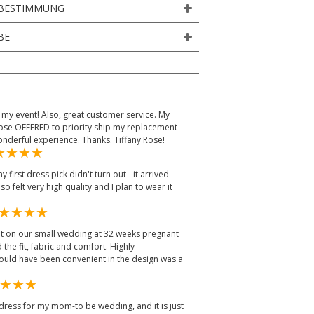
BESTIMMUNG
BE
 my event! Also, great customer service. My
Rose OFFERED to priority ship my replacement
onderful experience. Thanks. Tiffany Rose!
first dress pick didn't turn out - it arrived
lso felt very high quality and I plan to wear it
it on our small wedding at 32 weeks pregnant
 the fit, fabric and comfort. Highly
uld have been convenient in the design was a
 dress for my mom-to be wedding, and it is just