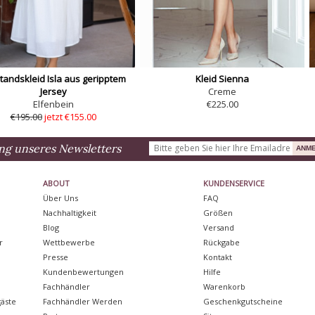
andskleid Isla aus geripptem
Kleid Sienna
Jersey
Creme
Elfenbein
€225.00
€195.00
jetzt €155.00
ng unseres Newsletters
ABOUT
KUNDENSERVICE
Über Uns
FAQ
Nachhaltigkeit
Größen
Blog
Versand
r
Wettbewerbe
Rückgabe
Presse
Kontakt
Kundenbewertungen
Hilfe
Fachhändler
Warenkorb
äste
Fachhändler Werden
Geschenkgutscheine