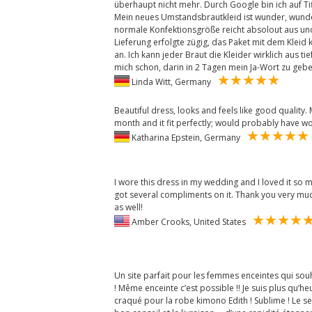
überhaupt nicht mehr. Durch Google bin ich auf Ti
Mein neues Umstandsbrautkleid ist wunder, wunder
normale Konfektionsgröße reicht absolout aus und
Lieferung erfolgte zügig, das Paket mit dem Kleid 
an. Ich kann jeder Braut die Kleider wirklich aus 
mich schon, darin in 2 Tagen mein Ja-Wort zu gebe
Linda Witt, Germany
Beautiful dress, looks and feels like good quality. 
month and it fit perfectly; would probably have w
Katharina Epstein, Germany
I wore this dress in my wedding and I loved it so 
got several compliments on it. Thank you very muc
as well!
Amber Crooks, United States
Un site parfait pour les femmes enceintes qui sou
! Même enceinte c’est possible !! Je suis plus qu’
craqué pour la robe kimono Edith ! Sublime ! Le ser