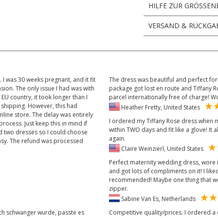
HILFE ZUR GRÖSSEN
VERSAND & RÜCKGA
I was 30 weeks pregnant, and it fit
The dress was beautiful and perfect for
asion. The only issue I had was with
package got lost en route and Tiffany 
 EU country, it took longer than I
parcel internationally free of charge! W
 shipping. However, this had
Heather Fretty, United States
nline store. The delay was entirely
I ordered my Tiffany Rose dress when my 
rocess. Just keep this in mind if
within TWO days and fit like a glove! It a
ed two dresses so I could choose
again.
asy. The refund was processed
Claire Weinzierl, United States
Perfect maternity wedding dress, wore 
and got lots of compliments on it! I liked
recommended! Maybe one thing that wo
zipper.
Sabine Van Es, Netherlands
 ich schwanger wurde, passte es
Competitive quality/prices. I ordered a