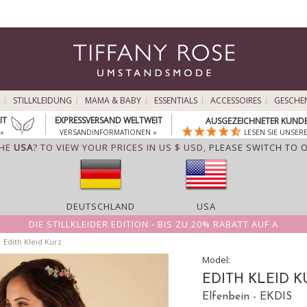
STILLKLEIDUNG
MAMA & BABY
ESSENTIALS
ACCESSOIRES
GESCHE
IT
EXPRESSVERSAND WELTWEIT
AUSGEZEICHNETER KUNDE
»
VERSANDINFORMATIONEN »
LESEN SIE UNSER
THE
USA
? TO VIEW YOUR PRICES IN US $ USD,
PLEASE SWITCH TO 
DEUTSCHLAND
USA
DIE STILLKLEIDER EDITION - BIS ZU 20% RABATT AUF A
>
Edith Kleid Kurz
Model:
EDITH KLEID 
Elfenbein - EKDIS