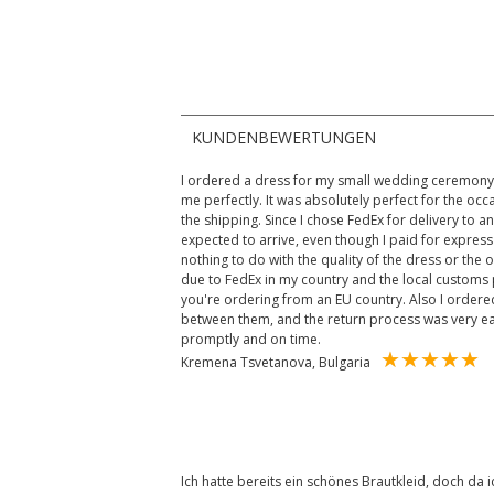
KUNDENBEWERTUNGEN
I ordered a dress for my small wedding ceremony. 
me perfectly. It was absolutely perfect for the occ
the shipping. Since I chose FedEx for delivery to an
expected to arrive, even though I paid for express
nothing to do with the quality of the dress or the o
due to FedEx in my country and the local customs p
you're ordering from an EU country. Also I order
between them, and the return process was very e
promptly and on time.
Kremena Tsvetanova, Bulgaria
Ich hatte bereits ein schönes Brautkleid, doch da