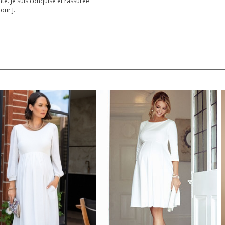
ante. Je suis conquise et rassurée
our J.