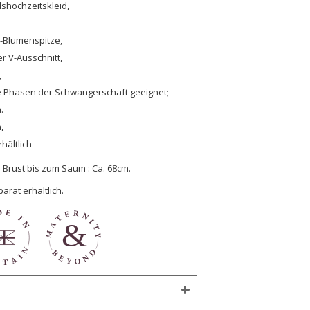
hochzeitskleid,
h-Blumenspitze,
r V-Ausschnitt,
,
le Phasen der Schwangerschaft geeignet;
.
,
hältlich
 Brust bis zum Saum : Ca. 68cm.
arat erhältlich.