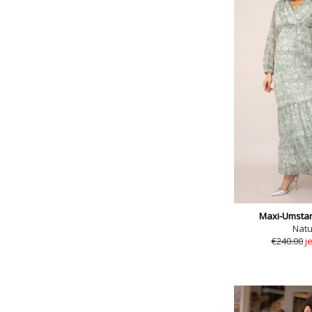
Maxi-Umstan
Natu
€240.00
j