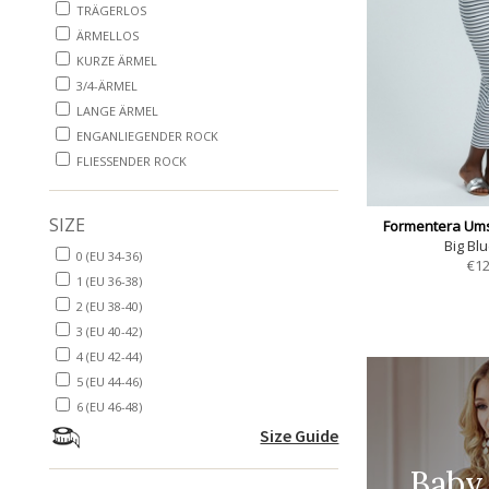
TRÄGERLOS
ÄRMELLOS
KURZE ÄRMEL
3/4-ÄRMEL
LANGE ÄRMEL
ENGANLIEGENDER ROCK
FLIESSENDER ROCK
SIZE
Formentera Ums
Big Blu
0 (EU 34-36)
€
12
1 (EU 36-38)
2 (EU 38-40)
3 (EU 40-42)
4 (EU 42-44)
5 (EU 44-46)
6 (EU 46-48)
Size Guide
Baby