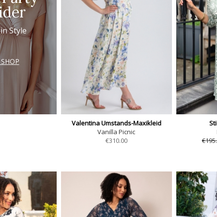
ider
in Style
 SHOP
Valentina Umstands-Maxikleid
St
Vanilla Picnic
€
310.00
€195