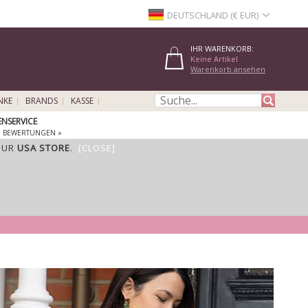
DEUTSCHLAND (€ EUR)
IHR WARENKORB:
Keine Artikel
Warenkorb ansehen
NKE
BRANDS
KASSE
NSERVICE
E BEWERTUNGEN »
OUR
USA STORE
.
[CLOSE]