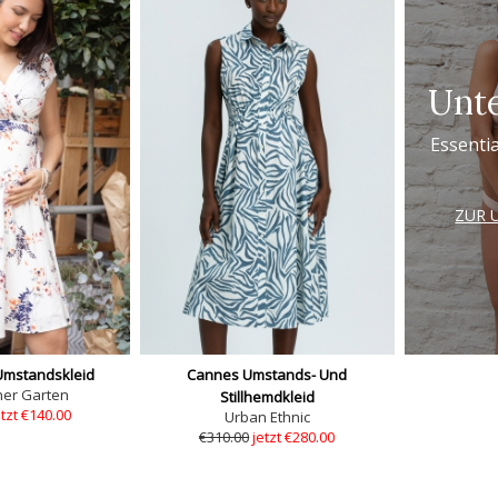
Unt
Essentia
ZUR 
Umstandskleid
Cannes Umstands- Und
her Garten
Stillhemdkleid
etzt €140.00
Urban Ethnic
€310.00
jetzt €280.00