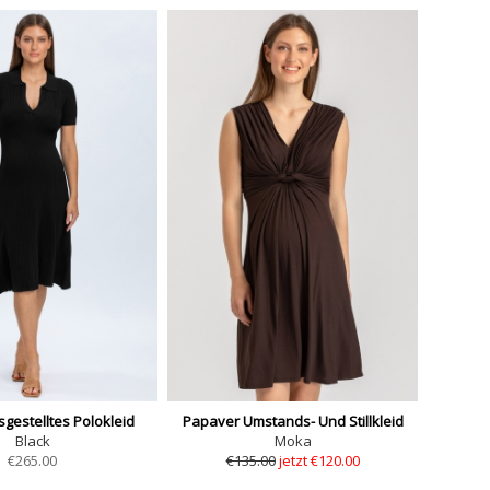
gestelltes Polokleid
Papaver Umstands- Und Stillkleid
Black
Moka
€
265.00
€135.00
jetzt €120.00