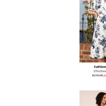
Kathleen 
Elfenbei
€210.00
j