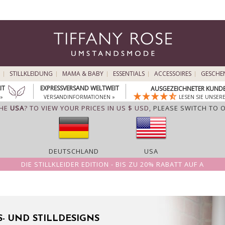
STILLKLEIDUNG
MAMA & BABY
ESSENTIALS
ACCESSOIRES
GESCHE
IT
EXPRESSVERSAND WELTWEIT
AUSGEZEICHNETER KUNDE
»
VERSANDINFORMATIONEN »
LESEN SIE UNSER
THE
USA
? TO VIEW YOUR PRICES IN US $ USD,
PLEASE SWITCH TO 
DEUTSCHLAND
USA
DIE STILLKLEIDER EDITION - BIS ZU 20% RABATT AUF A
- UND STILLDESIGNS