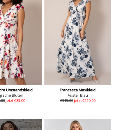
dra Umstandskleid
Francesca Maxikleid
ische Blüten
Auster Blau
.00
jetzt €85.00
€315.00
jetzt €210.00