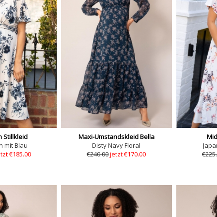
Stillkleid
Maxi-Umstandskleid Bella
Mid
n mit Blau
Disty Navy Floral
Japa
etzt €185.00
€240.00
jetzt €170.00
€225