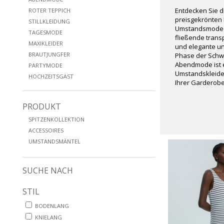
Entdecken Sie 
ROTER TEPPICH
preisgekrönten 
STILLKLEIDUNG
Umstandsmode d
TAGESMODE
fließende tran
MAXIKLEIDER
und elegante und
BRAUTJUNGFER
Phase der Schwa
Abendmode ist e
PARTYMODE
Umstandskleider
HOCHZEITSGAST
Ihrer Garderobe
PRODUKT
SPITZENKOLLEKTION
ACCESSOIRES
UMSTANDSMÄNTEL
SUCHE NACH
STIL
BODENLANG
KNIELANG