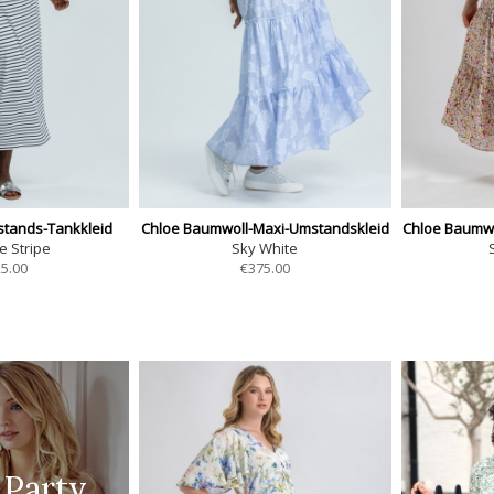
tands-Tankkleid
Chloe Baumwoll-Maxi-Umstandskleid
Chloe Baumwo
e Stripe
Sky White
5.00
€
375.00
 Party