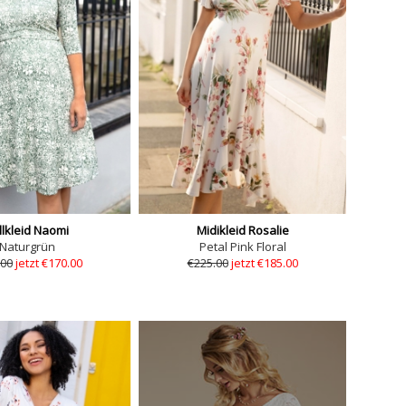
illkleid Naomi
Midikleid Rosalie
Naturgrün
Petal Pink Floral
.00
jetzt €170.00
€225.00
jetzt €185.00