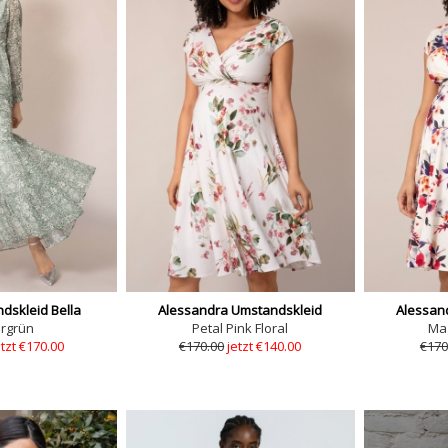
dskleid Bella
Alessandra Umstandskleid
Alessan
rgrün
Petal Pink Floral
Mag
etzt €170.00
€170.00
jetzt €140.00
€170