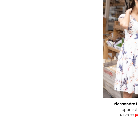
Alessandra 
Japanisc
€170.00
j