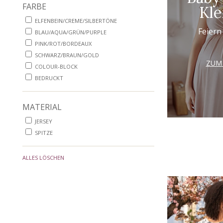
FARBE
Kle
ELFENBEIN/CREME/SILBERTÖNE
Feiern 
BLAU/AQUA/GRÜN/PURPLE
PINK/ROT/BORDEAUX
SCHWARZ/BRAUN/GOLD
ZUM
COLOUR-BLOCK
BEDRUCKT
MATERIAL
JERSEY
SPITZE
ALLES LÖSCHEN