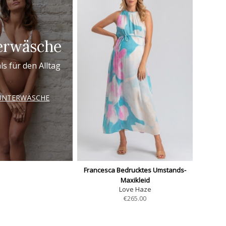
erwäsche
ls für den Alltag
UNTERWÄSCHE
Francesca Bedrucktes Umstands-
Maxikleid
Love Haze
€
265.00