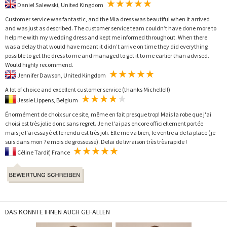
Daniel Salewski, United Kingdom
Customer service was fantastic, and the Mia dress was beautiful when it arrived
and was just as described. The customer service team couldn’t have done more to
help me with my wedding dress and kept me informed throughout. When there
was a delay that would have meant it didn’t arrive on time they did everything
possible to get the dress to me and managed to get it to me earlier than advised.
Would highly recommend.
Jennifer Dawson, United Kingdom
A lot of choice and excellent customer service (thanks Michelle!!)
Jessie Lippens, Belgium
Énormément de choix sur ce site, même en fait presque trop! Mais la robe que j'ai
choisi est très jolie donc sans regret. Je ne l'ai pas encore officiellement portée
mais je l'ai essayé et le rendu est très joli. Elle me va bien, le ventre a de la place (je
suis dans mon 7e mois de grossesse). Delai de livraison très très rapide !
Céline Tardif, France
DAS KÖNNTE IHNEN AUCH GEFALLEN