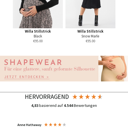
Willa Stillstrick
Willa Stillstrick
Black
Snow Marle
€
95.00
€
95.00
HERVORRAGEND
4,83
basierend auf
4.544
Bewertungen
Anne Hathaway
Ines