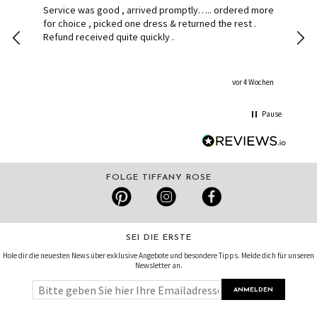
Service was good , arrived promptly….. ordered more
Had 
for choice , picked one dress & returned the rest .
deli
Refund received quite quickly .
hom
dress delive
the
shippin
vor 4 Wochen
stun
so h
Pause
an a
FOLGE TIFFANY ROSE
SEI DIE ERSTE
Hole dir die neuesten News über exklusive Angebote und besondere Tipps. Melde dich für unseren
Newsletter an.