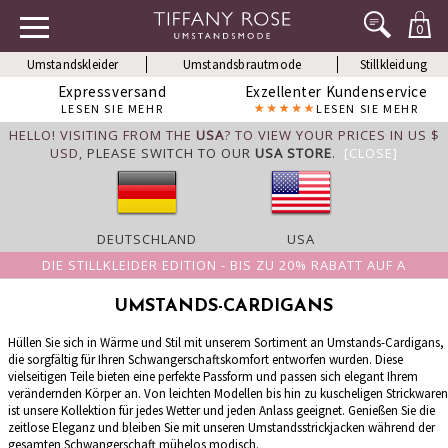
0
Umstandskleider
Umstandsbrautmode
Stillkleidung
Expressversand
Exzellenter Kundenservice
LESEN SIE MEHR
LESEN SIE MEHR
HELLO! VISITING FROM THE
USA
? TO VIEW YOUR PRICES IN US $
USD,
PLEASE SWITCH TO OUR
USA STORE
.
[CLOSE]
DEUTSCHLAND
USA
DIE STILLKLEIDER EDITION - BIS ZU 20% RABATT AUF A
UMSTANDS-CARDIGANS
Hüllen Sie sich in Wärme und Stil mit unserem Sortiment an Umstands-Cardigans,
die sorgfältig für Ihren Schwangerschaftskomfort entworfen wurden. Diese
vielseitigen Teile bieten eine perfekte Passform und passen sich elegant Ihrem
verändernden Körper an. Von leichten Modellen bis hin zu kuscheligen Strickwaren
ist unsere Kollektion für jedes Wetter und jeden Anlass geeignet. Genießen Sie die
zeitlose Eleganz und bleiben Sie mit unseren Umstandsstrickjacken während der
gesamten Schwangerschaft mühelos modisch.