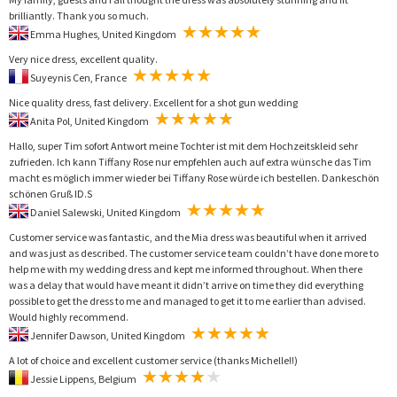
brilliantly. Thank you so much.
Emma Hughes, United Kingdom
Very nice dress, excellent quality.
Suyeynis Cen, France
Nice quality dress, fast delivery. Excellent for a shot gun wedding
Anita Pol, United Kingdom
Hallo, super Tim sofort Antwort meine Tochter ist mit dem Hochzeitskleid sehr
zufrieden. Ich kann Tiffany Rose nur empfehlen auch auf extra wünsche das Tim
macht es möglich immer wieder bei Tiffany Rose würde ich bestellen. Dankeschön
schönen Gruß ID.S
Daniel Salewski, United Kingdom
Customer service was fantastic, and the Mia dress was beautiful when it arrived
and was just as described. The customer service team couldn’t have done more to
help me with my wedding dress and kept me informed throughout. When there
was a delay that would have meant it didn’t arrive on time they did everything
possible to get the dress to me and managed to get it to me earlier than advised.
Would highly recommend.
Jennifer Dawson, United Kingdom
A lot of choice and excellent customer service (thanks Michelle!!)
Jessie Lippens, Belgium