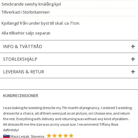
Smickrande swishy knälång kjol
Tillverkad i Storbritannien
Kjollängd från under byst till skal: ca 71cm.
Alla tillbehör säljs separat.
INFO & TVÄTTRÅD
STORLEKSHJÄLP
LEVERANS & RETUR
KUNDRECENSIONER
I was looking for weeding dress for my 7th month of pregnancy. I ordered 3 wedding
dresses for a choice, all of them were just as on picture, so I choose one, and return
the rest. Everything with delivery and returning was without any kind of problem.
All dresses fit me-the size was as my usual size. I recommend Tiffany Rose
definitely!
Maja Lesjak, Slovenia