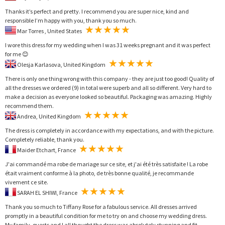
Thanks it’s perfect and pretty. I recommend you are super nice, kind and
responsible I’m happy with you, thank you so much.
Mar Torres , United States
I wore this dress for my wedding when I was 31 weeks pregnant and it was perfect
for me 😊
Olesja Karlasova, United Kingdom
There is only one thing wrong with this company - they are just too good! Quality of
all the dresses we ordered (9) in total were superb and all so different. Very hard to
make a decision as everyone looked so beautiful. Packaging was amazing. Highly
recommend them.
Andrea, United Kingdom
The dress is completely in accordance with my expectations, and with the picture.
Completely reliable, thank you.
Maider Etchart, France
J'ai commandé ma robe de mariage sur ce site, et j'ai été très satisfaite ! La robe
était vraiment conforme à la photo, de très bonne qualité, je recommande
vivement ce site.
SARAH EL SHIWI, France
Thank you so much to Tiffany Rose for a fabulous service. All dresses arrived
promptly in a beautiful condition for me to try on and choose my wedding dress.
My family, guests and I all thought the dress was absolutely stunning and fit