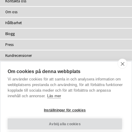
Kontakta oss
Om oss
Hållbarhet
Blogg
Press
Kundrecensioner
Återförsäljare
Om cookies på denna webbplats
Webbplatskarta
Vi använder cookies för att samla in och analysera information om
webbplatsens prestanda och användning, för att förbättra funktioner
kopplade till sociala medier och för att förbättra och anpassa
innehåll och annonser.
Läs mer
upphovsrätt
© 2002-2026 Tiffany Rose Ltd. Alla rättigheter förbehålls
Inställningar för cookies
Company No. 06893999
|
VAT SE 502077137301
Villkor
|
Sekretesspolicy
Avböj alla cookies
Cookie-inställningar