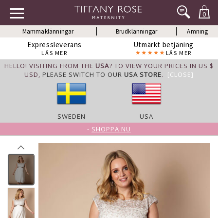
0
Mammaklänningar
Brudklänningar
Amning
Expressleverans
Utmärkt betjäning
LÄS MER
LÄS MER
HELLO! VISITING FROM THE
USA
? TO VIEW YOUR PRICES IN US $
USD,
PLEASE SWITCH TO OUR
USA STORE
.
[CLOSE]
SWEDEN
USA
-
SHOPPA NU