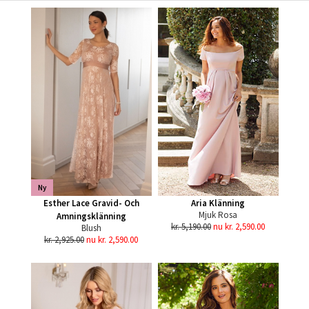
Ny
Esther Lace Gravid- Och
Aria Klänning
Mjuk Rosa
Amningsklänning
kr. 5,190.00
nu kr. 2,590.00
Blush
kr. 2,925.00
nu kr. 2,590.00