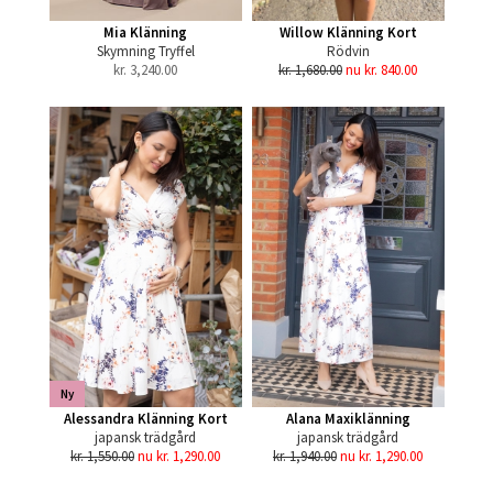
Mia Klänning
Willow Klänning Kort
Skymning Tryffel
Rödvin
kr.
3,240.00
kr. 1,680.00
nu kr. 840.00
Ny
Alessandra Klänning Kort
Alana Maxiklänning
japansk trädgård
japansk trädgård
kr. 1,550.00
nu kr. 1,290.00
kr. 1,940.00
nu kr. 1,290.00