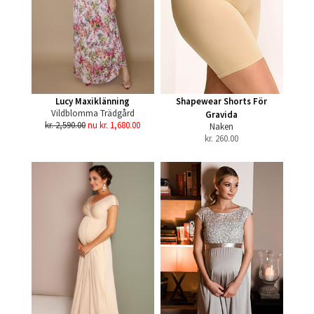
Lucy Maxiklänning
Shapewear Shorts För
Vildblomma Trädgård
Gravida
kr. 2,590.00
nu kr. 1,680.00
Naken
kr.
260.00