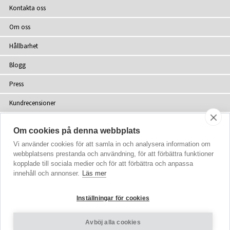
Kontakta oss
Om oss
Hållbarhet
Blogg
Press
Kundrecensioner
Återförsäljare
Om cookies på denna webbplats
Webbplatskarta
Vi använder cookies för att samla in och analysera information om
webbplatsens prestanda och användning, för att förbättra funktioner
kopplade till sociala medier och för att förbättra och anpassa
innehåll och annonser.
Läs mer
upphovsrätt
© 2002-2026 Tiffany Rose Ltd. Alla rättigheter förbehålls
Inställningar för cookies
Company No. 06893999
|
VAT SE 502077137301
Villkor
|
Sekretesspolicy
Avböj alla cookies
Cookie-inställningar