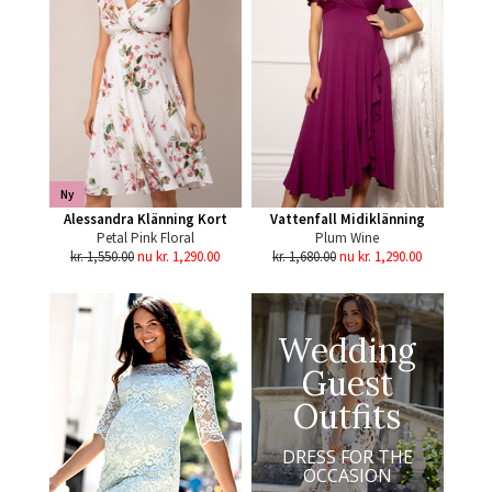
Ny
Alessandra Klänning Kort
Vattenfall Midiklänning
Petal Pink Floral
Plum Wine
kr. 1,550.00
nu kr. 1,290.00
kr. 1,680.00
nu kr. 1,290.00
Wedding
Guest
Outfits
DRESS FOR THE
OCCASION