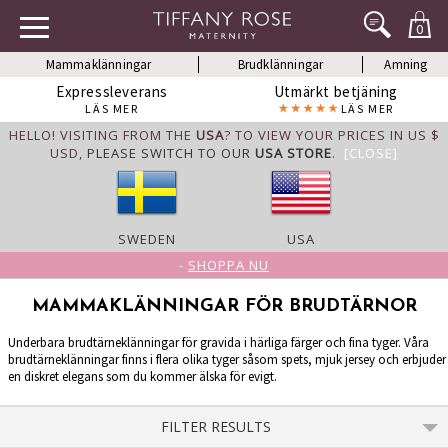
0
Mammaklänningar
Brudklänningar
Amning
Expressleverans
Utmärkt betjäning
LÄS MER
LÄS MER
HELLO! VISITING FROM THE
USA
? TO VIEW YOUR PRICES IN US $
USD,
PLEASE SWITCH TO OUR
USA STORE
.
[CLOSE]
SWEDEN
USA
-
SHOPPA NU
MAMMAKLÄNNINGAR FÖR BRUDTÄRNOR
Underbara brudtärneklänningar för gravida i härliga färger och fina tyger. Våra
brudtärneklänningar finns i flera olika tyger såsom spets, mjuk jersey och erbjuder
en diskret elegans som du kommer älska för evigt.
FILTER RESULTS