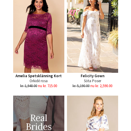
Amelia Spetsklänning Kort
Felicity Gown
Orkidé rosa
Söta Poser
kr. 1,940.00
nu kr. 715.00
kr. 5,190.00
nu kr. 2,590.00
Real
Brides