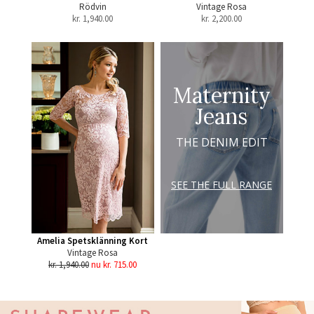
Rödvin
Vintage Rosa
kr.
1,940.00
kr.
2,200.00
Maternity
Jeans
THE DENIM EDIT
SEE THE FULL RANGE
Amelia Spetsklänning Kort
Vintage Rosa
kr. 1,940.00
nu kr. 715.00