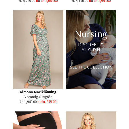
kr. 4,225.00
nu kr. 1,680.00
kr. 5,190.00
nu kr. 1,940.00
Nursing
DISCREET &
STYLISH
SEE THE COLLECTION
Kimono Maxiklänning
Blommig Olivgrön
kr. 1,940.00
nu kr. 975.00