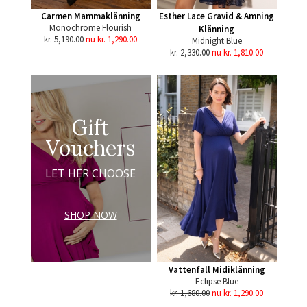
Carmen Mammaklänning
Esther Lace Gravid & Amning
Monochrome Flourish
Klänning
kr. 5,190.00
nu kr. 1,290.00
Midnight Blue
kr. 2,330.00
nu kr. 1,810.00
Gift
Vouchers
LET HER CHOOSE
SHOP NOW
Vattenfall Midiklänning
Eclipse Blue
kr. 1,680.00
nu kr. 1,290.00