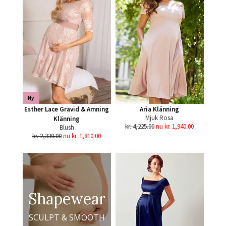
Ny
Esther Lace Gravid & Amning
Aria Klänning
Mjuk Rosa
Klänning
kr. 4,225.00
nu kr. 1,940.00
Blush
kr. 2,330.00
nu kr. 1,810.00
Shapewear
SCULPT & SMOOTH