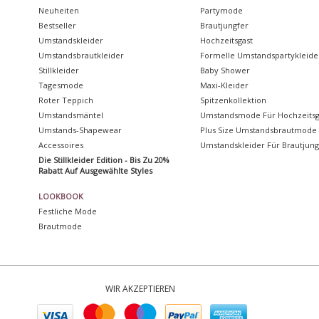
Neuheiten
Partymode
Bestseller
Brautjungfer
Umstandskleider
Hochzeitsgast
Umstandsbrautkleider
Formelle Umstandspartykleide
Stillkleider
Baby Shower
Tagesmode
Maxi-Kleider
Roter Teppich
Spitzenkollektion
Umstandsmäntel
Umstandsmode Für Hochzeitsg
Umstands-Shapewear
Plus Size Umstandsbrautmode
Accessoires
Umstandskleider Für Brautjun
Die Stillkleider Edition - Bis Zu 20%
Rabatt Auf Ausgewählte Styles
LOOKBOOK
Festliche Mode
Brautmode
WIR AKZEPTIEREN