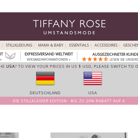
STILLKLEIDUNG
MAMA & BABY
ESSENTIALS
ACCESSOIRES
GESCHE
IT
EXPRESSVERSAND WELTWEIT
AUSGEZEICHNETER KUNDE
»
VERSANDINFORMATIONEN »
LESEN SIE UNSER
THE
USA
? TO VIEW YOUR PRICES IN US $ USD,
PLEASE SWITCH TO 
DEUTSCHLAND
USA
DIE STILLKLEIDER EDITION - BIS ZU 20% RABATT AUF A