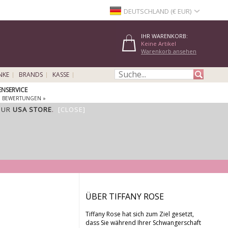
DEUTSCHLAND (€ EUR)
IHR WARENKORB:
Keine Artikel
Warenkorb ansehen
NKE
BRANDS
KASSE
NSERVICE
E BEWERTUNGEN »
OUR
USA STORE
.
[CLOSE]
ÜBER TIFFANY ROSE
Tiffany Rose hat sich zum Ziel gesetzt,
dass Sie während Ihrer Schwangerschaft