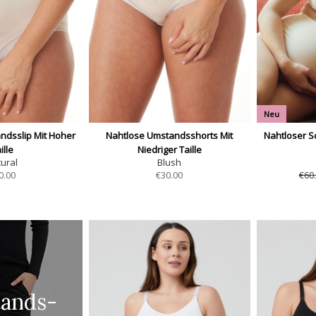
Neu
ndsslip Mit Hoher
Nahtlose Umstandsshorts Mit
Nahtloser S
ille
Niedriger Taille
ural
Blush
0.00
€
30.00
€60
ands-