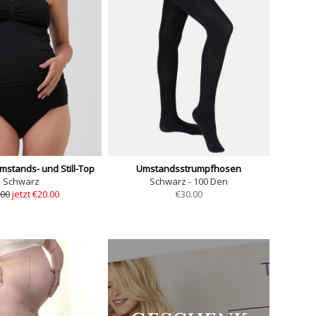
mstands- und Still-Top
Umstandsstrumpfhosen
Schwarz
Schwarz - 100 Den
.00
jetzt €20.00
€
30.00