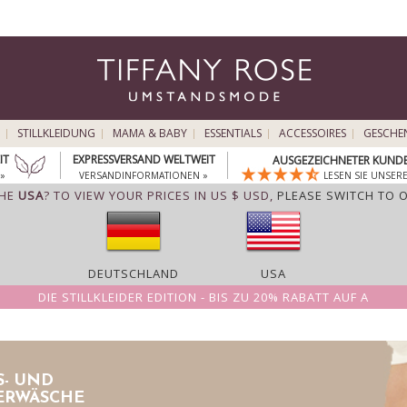
STILLKLEIDUNG
MAMA & BABY
ESSENTIALS
ACCESSOIRES
GESCHE
IT
EXPRESSVERSAND WELTWEIT
AUSGEZEICHNETER KUNDE
»
VERSANDINFORMATIONEN »
LESEN SIE UNSER
THE
USA
? TO VIEW YOUR PRICES IN US $ USD,
PLEASE SWITCH TO 
DEUTSCHLAND
USA
DIE STILLKLEIDER EDITION - BIS ZU 20% RABATT AUF A
- UND
ERWÄSCHE