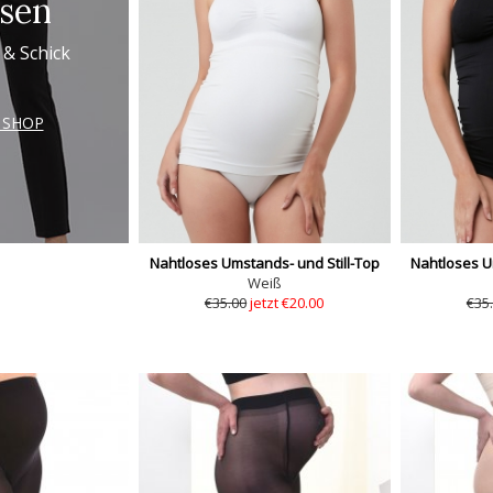
sen
 & Schick
 SHOP
Nahtloses Umstands- und Still-Top
Nahtloses U
Weiß
€35.00
jetzt €20.00
€35