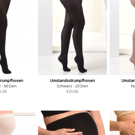
trumpfhosen
Umstandsstrumpfhosen
Umsta
 - 60 Den
Schwarz - 20 Den
N
5.00
€
20.00