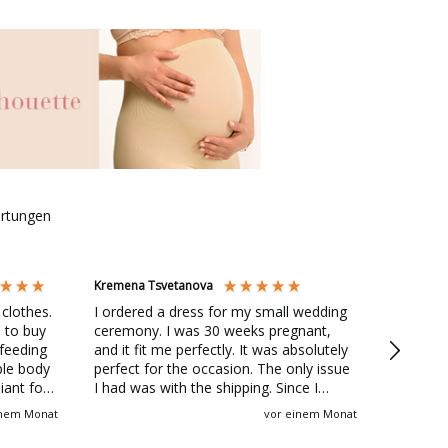
rtungen
Kremena Tsvetanova
Abby Be
 clothes.
I ordered a dress for my small wedding
Loved al
 to buy
ceremony. I was 30 weeks pregnant,
Rose! Af
tfeeding
and it fit me perfectly. It was absolutely
dressed
ple body
perfect for the occasion. The only issue
very rele
iant for
I had was with the shipping. Since I
maternit
chose FedEx for delivery to an EU
easy- bu
inem Monat
vor einem Monat
country, it took longer than I expected
hard to 
to arrive, even though I paid for express