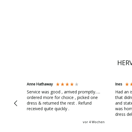
HER
Anne Hathaway
Ines
Service was good , arrived promptly…..
Had an i
ordered more for choice , picked one
that didn
dress & returned the rest . Refund
and sta
received quite quickly .
was hom
dress delivered. I c
support 
vor 4 Wochen
refunded
straight away! My dres