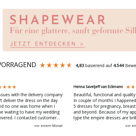
VORRAGEND
4,83
basierend auf
4.544
Bewe
Henna Saveljeff van Eckmann
ssues with the delivery company
Beautiful, functional and quality
’t deliver the dress on the day
In couple of months I happened
ted no one was home when I
5 dresses for pregnancy, breas
e waiting to have my wedding
and beyond. Because of my ap
ontacted customer
type the empire dresses are brill
and they were 100% helpful and
LONG time to come.
vor einem Monat
vor e
 me for the shipping cost
s is absolutely