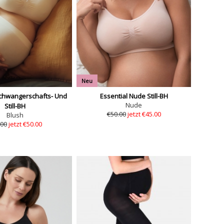
Neu
chwangerschafts- Und
Essential Nude Still-BH
Nude
Still-BH
€50.00
jetzt €45.00
Blush
.00
jetzt €50.00