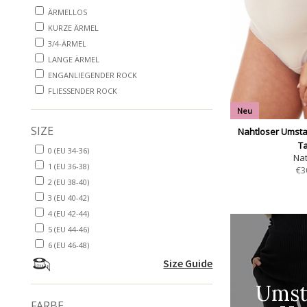
ÄRMELLOS
KURZE ÄRMEL
3/4-ÄRMEL
LANGE ÄRMEL
ENGANLIEGENDER ROCK
FLIESSENDER ROCK
Neu
SIZE
Nahtloser Umsta
Ta
0 (EU 34-36)
Nat
1 (EU 36-38)
€
3
2 (EU 38-40)
3 (EU 40-42)
4 (EU 42-44)
5 (EU 44-46)
6 (EU 46-48)
Size Guide
Umst
FARBE