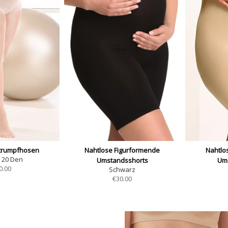
trumpfhosen
Nahtlose Figurformende
Nahtlo
- 20 Den
Umstandsshorts
Um
0.00
Schwarz
€
30.00