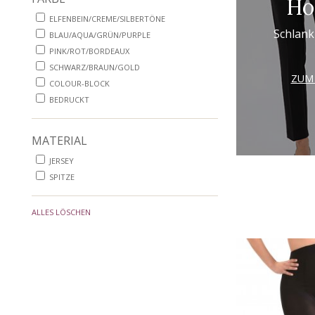
Ho
ELFENBEIN/CREME/SILBERTÖNE
Schlank
BLAU/AQUA/GRÜN/PURPLE
PINK/ROT/BORDEAUX
SCHWARZ/BRAUN/GOLD
ZUM
COLOUR-BLOCK
BEDRUCKT
MATERIAL
JERSEY
SPITZE
ALLES LÖSCHEN