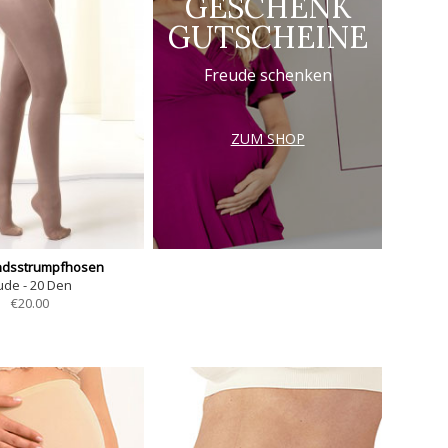
GESCHENK
GUTSCHEINE
Freude schenken
ZUM SHOP
ndsstrumpfhosen
ude - 20 Den
€
20.00