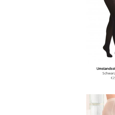
Umstandss
Schwarz
€
2