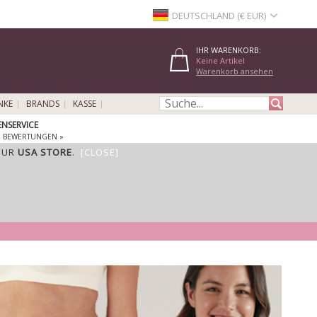
DEUTSCHLAND (€ EUR)
IHR WARENKORB:
Keine Artikel
Warenkorb ansehen
NKE
BRANDS
KASSE
NSERVICE
E BEWERTUNGEN »
OUR
USA STORE
.
[CLOSE]