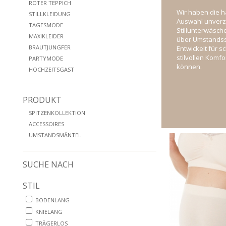
ROTER TEPPICH
Wir haben die ha
STILLKLEIDUNG
Auswahl unverz
TAGESMODE
Stillunterwäsch
MAXIKLEIDER
über Umstandssl
BRAUTJUNGFER
Entwickelt für s
stilvollen Komfo
PARTYMODE
können.
HOCHZEITSGAST
PRODUKT
SPITZENKOLLEKTION
ACCESSOIRES
UMSTANDSMÄNTEL
SUCHE NACH
STIL
BODENLANG
KNIELANG
TRÄGERLOS