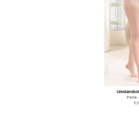
Umstandss
Perle 
€
2