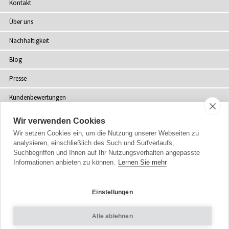
Kontakt
Über uns
Nachhaltigkeit
Blog
Presse
Kundenbewertungen
Fachhändler
Wir verwenden Cookies
Wir setzen Cookies ein, um die Nutzung unserer Webseiten zu
Sitemap
analysieren, einschließlich des Such und Surfverlaufs,
Suchbegriffen und Ihnen auf Ihr Nutzungsverhalten angepasste
Informationen anbieten zu können.
Lernen Sie mehr
Urheberrecht
© 2002-2026 Tiffany Rose Ltd. Alle Rechte vorbehalten.
Einstellungen
Company No. 06893999
|
VAT DE 305372493
Allgemeine Geschäftsbedingungen
|
Datenschutzerklärung
Alle ablehnen
Cookie-Einstellungen
|
Impressum