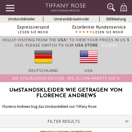
0
Umstandskleider
Umstandsbrautmode
Stillkleidung
Expressversand
Exzellenter Kundenservice
LESEN SIE MEHR
LESEN SIE MEHR
HELLO! VISITING FROM THE
USA
? TO VIEW YOUR PRICES IN US $
USD,
PLEASE SWITCH TO OUR
USA STORE
.
[CLOSE]
DEUTSCHLAND
USA
DIE STILLKLEIDER EDITION - BIS ZU 20% RABATT AUF A
UMSTANDSKLEIDER WIE GETRAGEN VON
FLORENCE ANDREWS
Florence Andrews trug das Umstandskleid von Tiffany Rose:
FILTER RESULTS