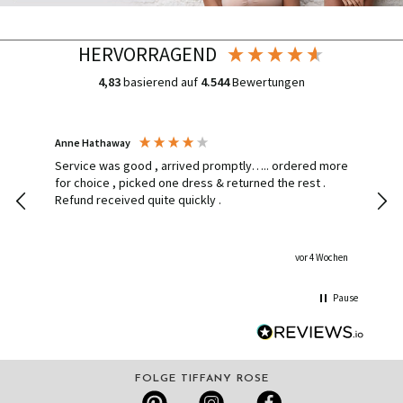
HERVORRAGEND
4,83
basierend auf
4.544
Bewertungen
Anne Hathaway
Ines
Service was good , arrived promptly….. ordered more
Had 
for choice , picked one dress & returned the rest .
deli
Refund received quite quickly .
hom
dress delive
the
shippin
vor 4 Wochen
stun
so h
Pause
an a
FOLGE TIFFANY ROSE