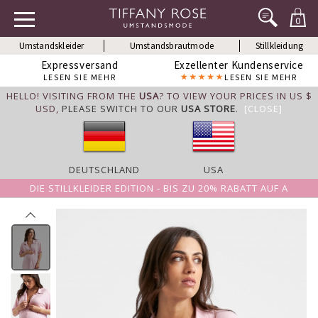
0
Umstandskleider
Umstandsbrautmode
Stillkleidung
Expressversand
Exzellenter Kundenservice
LESEN SIE MEHR
LESEN SIE MEHR
HELLO! VISITING FROM THE
USA
? TO VIEW YOUR PRICES IN US $
USD,
PLEASE SWITCH TO OUR
USA STORE
.
[CLOSE]
DEUTSCHLAND
USA
DIE STILLKLEIDER EDITION - BIS ZU 20% RABATT AUF A