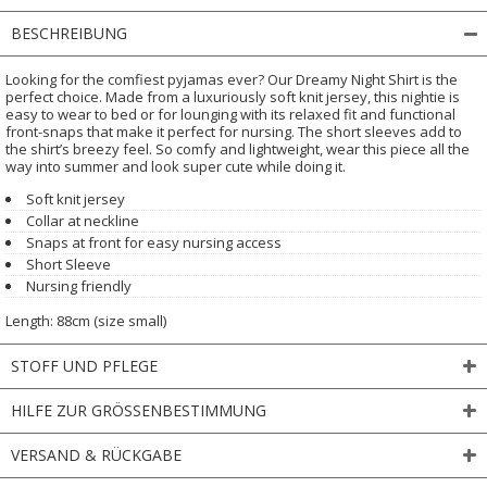
BESCHREIBUNG
Looking for the comfiest pyjamas ever? Our Dreamy Night Shirt is the
perfect choice. Made from a luxuriously soft knit jersey, this nightie is
easy to wear to bed or for lounging with its relaxed fit and functional
front-snaps that make it perfect for nursing. The short sleeves add to
the shirt’s breezy feel. So comfy and lightweight, wear this piece all the
way into summer and look super cute while doing it.
Soft knit jersey
Collar at neckline
Snaps at front for easy nursing access
Short Sleeve
Nursing friendly
Length: 88cm (size small)
STOFF UND PFLEGE
HILFE ZUR GRÖSSENBESTIMMUNG
VERSAND & RÜCKGABE