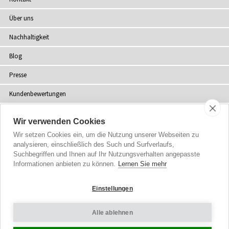
Über uns
Nachhaltigkeit
Blog
Presse
Kundenbewertungen
Fachhändler
Wir verwenden Cookies
Sitemap
Wir setzen Cookies ein, um die Nutzung unserer Webseiten zu
analysieren, einschließlich des Such und Surfverlaufs,
Suchbegriffen und Ihnen auf Ihr Nutzungsverhalten angepasste
Informationen anbieten zu können.
Lernen Sie mehr
Urheberrecht
© 2002-2026 Tiffany Rose Ltd. Alle Rechte vorbehalten.
Einstellungen
Company No. 06893999
|
VAT DE 305372493
Allgemeine Geschäftsbedingungen
|
Datenschutzerklärung
Alle ablehnen
Cookie-Einstellungen
|
Impressum