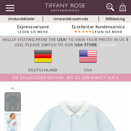
0
Umstandskleider
Umstandsbrautmode
Stillkleidung
Expressversand
Exzellenter Kundenservice
LESEN SIE MEHR
LESEN SIE MEHR
HELLO! VISITING FROM THE
USA
? TO VIEW YOUR PRICES IN US $
USD,
PLEASE SWITCH TO OUR
USA STORE
.
[CLOSE]
DEUTSCHLAND
USA
DIE STILLKLEIDER EDITION - BIS ZU 20% RABATT AUF A