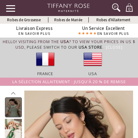
0
Robes de Grossesse
Robes de Mariée
Robes d'Allaitement
Livraison Express
Un Service Excellent
EN SAVOIR PLUS
EN SAVOIR PLUS
HELLO! VISITING FROM THE
USA
? TO VIEW YOUR PRICES IN US $
USD,
PLEASE SWITCH TO OUR
USA STORE
.
[CLOSE]
FRANCE
USA
LA SÉLECTION ALLAITEMENT : JUSQU'À 20 % DE REMISE