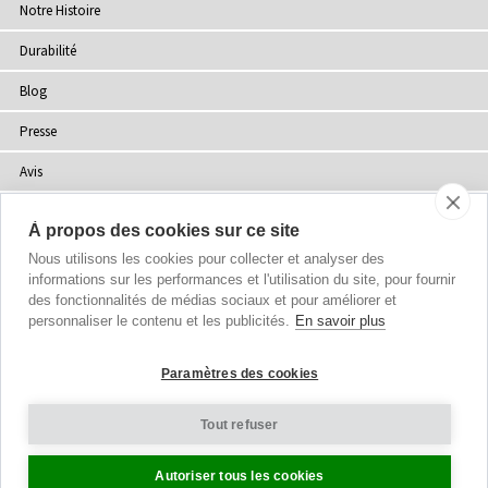
Notre Histoire
Durabilité
Blog
Presse
Avis
Points de Vente
À propos des cookies sur ce site
Plan du site
Nous utilisons les cookies pour collecter et analyser des
informations sur les performances et l'utilisation du site, pour fournir
des fonctionnalités de médias sociaux et pour améliorer et
personnaliser le contenu et les publicités.
En savoir plus
Droits d'auteur
© 2002-2026 Tiffany Rose Ltd. Tous droits réservés.
Paramètres des cookies
Company No. 06893999
|
VAT FR 03819186628
Conditions Générales
|
Politique de Confidentialité
Tout refuser
Paramètres des Cookies
Autoriser tous les cookies