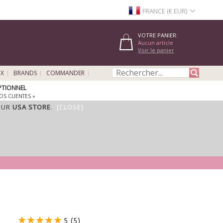
FRANCE (€ EUR)
VOTRE PANIER:
Aucun article
Voir le panier
UX
BRANDS
COMMANDER
EPTIONNEL
OS CLIENTES »
OUR
USA STORE
.
[CLOSE]
5 (5)