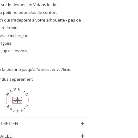
 sur le devant, en V dans le dos
a poitrine pour plus de confort
ch qui s'adaptent à votre silhouette - pas de
re éclair !
esse mi-longue
ongues
 jupe : Environ
a poitrine jusqu’à l’ourlet : env. 76cm.
endus séparément.
NTRETIEN
AILLE