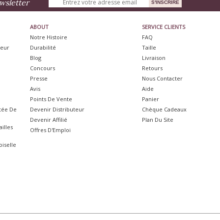
wsletter
ABOUT
SERVICE CLIENTS
Notre Histoire
FAQ
neur
Durabilité
Taille
Blog
Livraison
Concours
Retours
Presse
Nous Contacter
Avis
Aide
Points De Vente
Panier
itée De
Devenir Distributeur
Chèque Cadeaux
Devenir Affilié
Plan Du Site
illes
Offres D'Emploi
iselle