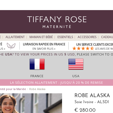
E
ALLAITEMENT
MAMAN ET BÉBÉ
ESSENTIELS
ACCESSOIRES
CADEA
TÉ
LIVRAISON RAPIDE EN FRANCE
UN SERVICE CLIENTS EXC
US »
EN SAVOIR PLUS »
LES AVIS DE N
THE
USA
? TO VIEW YOUR PRICES IN US $ USD,
PLEASE SWITCH TO 
FRANCE
USA
LA SÉLECTION ALLAITEMENT : JUSQU'À 20 % DE REMISE
nité pour la Mariée
>
Robe Alaska
ROBE ALASKA
Soie Ivoire - ALSDI
€ 280.00