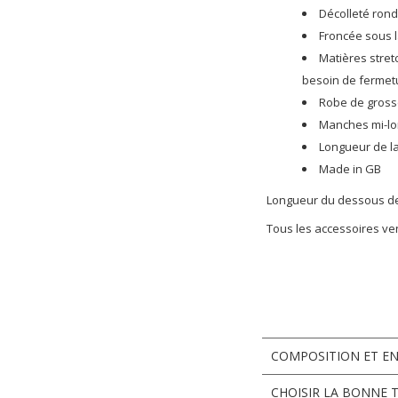
Décolleté rond
Froncée sous l
Matières stret
besoin de fermetu
Robe de gross
Manches mi-l
Longueur de la
Made in GB
Longueur du dessous de l
Tous les accessoires v
COMPOSITION ET E
CHOISIR LA BONNE T