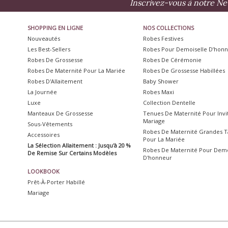
Inscrivez-vous à notre Ne
SHOPPING EN LIGNE
NOS COLLECTIONS
Nouveautés
Robes Festives
Les Best-Sellers
Robes Pour Demoiselle D’hon
Robes De Grossesse
Robes De Cérémonie
Robes De Maternité Pour La Mariée
Robes De Grossesse Habillées
Robes D'Allaitement
Baby Shower
La Journée
Robes Maxi
Luxe
Collection Dentelle
Manteaux De Grossesse
Tenues De Maternité Pour Inv
Mariage
Sous-Vêtements
Robes De Maternité Grandes Ta
Accessoires
Pour La Mariée
La Sélection Allaitement : Jusqu'à 20 %
Robes De Maternité Pour Demo
De Remise Sur Certains Modèles
D'honneur
LOOKBOOK
Prêt-À-Porter Habillé
Mariage