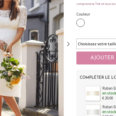
comprend la TVA et tous les 
Couleur
COMPLÉTER LE L
Ruban En
en stoc
€ 20.00
Ruban E
en stoc