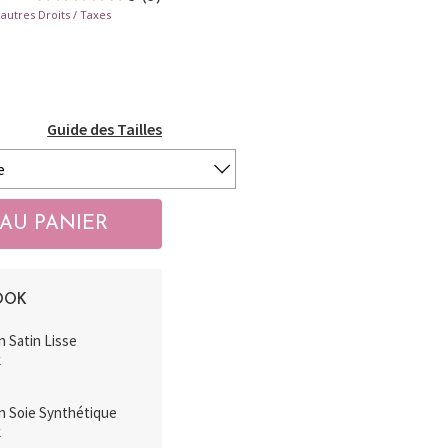
autres Droits / Taxes
Guide des Tailles
OOK
 Satin Lisse
k
n Soie Synthétique
k