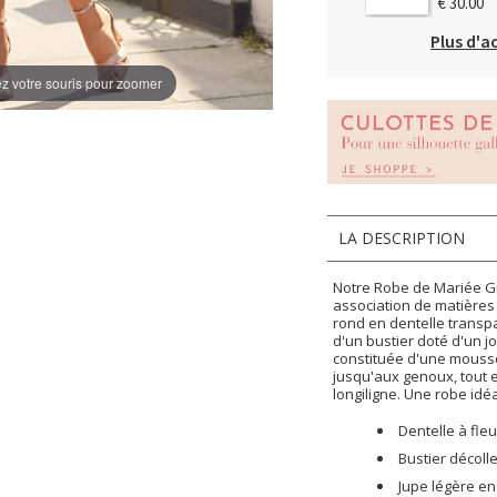
€ 30.00
Plus d'a
z votre souris pour zoomer
LA DESCRIPTION
Notre Robe de Mariée G
association de matières 
rond en dentelle transp
d'un bustier doté d'un jo
constituée d'une moussel
jusqu'aux genoux, tout 
longiligne. Une robe id
Dentelle à fle
Bustier décoll
Jupe légère e