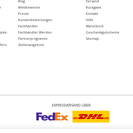
Blog
Versand
r
Wettbewerbe
Rückgabe
Presse
Kontakt
Kundenbewertungen
Hilfe
Fachhändler
Warenkorb
äste
Fachhändler Werden
Geschenkgutscheine
Partnerprogramm
Sitemap
gfern
Stellenangebote
EXPRESSVERSAND ÜBER:
Urheberrecht
© 2002-2026 Tiffany Rose Ltd. Alle Rechte vorbehalten.