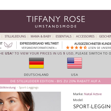
STILLKLEIDUNG
MAMA & BABY
ESSENTIALS
ACCESSOIRES
GESCHE
IT
EXPRESSVERSAND WELTWEIT
AUSGEZEICHNETER KUNDE
»
VERSANDINFORMATIONEN »
LESEN SIE UNSER
THE
USA
? TO VIEW YOUR PRICES IN US $ USD,
PLEASE SWITCH TO 
DEUTSCHLAND
USA
DIE STILLKLEIDER EDITION - BIS ZU 20% RABATT AUF A
tillkleidung
>
Sport-Leggings
Marke:
Natal Active
Model:
SPORT-LEGGIN