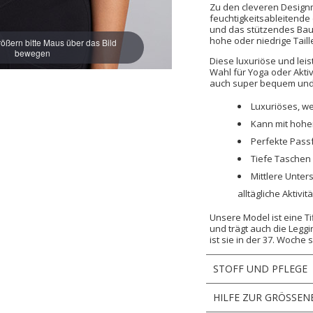
Zu den cleveren Desig
feuchtigkeitsableitende 
und das stützendes Bau
hohe oder niedrige Taill
ößern bitte Maus über das Bild
bewegen
Diese luxuriöse und leis
Wahl für Yoga oder Akti
auch super bequem und 
Luxuriöses, we
Kann mit hoher
Perfekte Pass
Tiefe Taschen
Mittlere Unter
alltägliche Aktivit
Unsere Model ist eine T
und trägt auch die Legg
ist sie in der 37. Woche
STOFF UND PFLEGE
HILFE ZUR GRÖSSEN