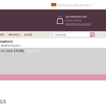
DEUTSCHLAND (€ EUR)
IHR WARENKORB:
Keine Artikel
Warenkorb ansehen
NKE
BRANDS
KASSE
NSERVICE
E BEWERTUNGEN »
OUR
USA STORE
.
[CLOSE]
GS