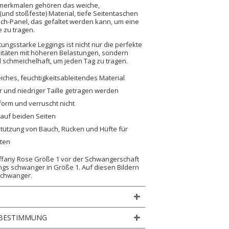
nmerkmalen gehören das weiche,
(und stoßfeste) Material, tiefe Seitentaschen
ch-Panel, das gefaltet werden kann, um eine
e zu tragen.
tungsstarke Leggings ist nicht nur die perfekte
vitäten mit höheren Belastungen, sondern
schmeichelhaft, um jeden Tag zu tragen.
iches, feuchtigkeitsableitendes Material
 und niedriger Taille getragen werden
form und verruscht nicht
 auf beiden Seiten
stützung von Bauch, Rücken und Hüfte für
äten
iffany Rose Größe 1 vor der Schwangerschaft
ings schwanger in Größe 1. Auf diesen Bildern
 schwanger.
BESTIMMUNG