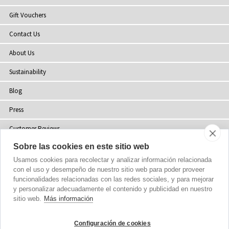
Gift Vouchers
Contact Us
About Us
Sustainability
Blog
Press
Customer Reviews
Sobre las cookies en este sitio web
Stockists
Usamos cookies para recolectar y analizar información relacionada
Site Map
con el uso y desempeño de nuestro sitio web para poder proveer
funcionalidades relacionadas con las redes sociales, y para mejorar
y personalizar adecuadamente el contenido y publicidad en nuestro
sitio web.
Más información
Copyright
© 2002-2026 Tiffany Rose Ltd. All Rights Reserved.
Configuración de cookies