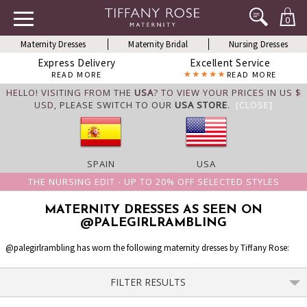
0
Maternity Dresses
Maternity Bridal
Nursing Dresses
Express Delivery
Excellent Service
READ MORE
READ MORE
HELLO! VISITING FROM THE
USA
? TO VIEW YOUR PRICES IN US $
USD,
PLEASE SWITCH TO OUR
USA STORE
.
[CLOSE]
SPAIN
USA
THE NURSING EDIT - UP TO 20% OFF SELECTED STYLES
MATERNITY DRESSES AS SEEN ON
@PALEGIRLRAMBLING
@palegirlrambling has worn the following maternity dresses by Tiffany Rose:
FILTER RESULTS