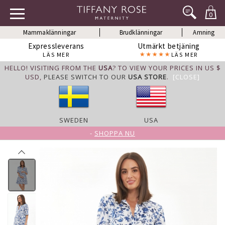
0
Mammaklänningar
Brudklänningar
Amning
Expressleverans
Utmärkt betjäning
LÄS MER
LÄS MER
HELLO! VISITING FROM THE
USA
? TO VIEW YOUR PRICES IN US $
USD,
PLEASE SWITCH TO OUR
USA STORE
.
[CLOSE]
SWEDEN
USA
-
SHOPPA NU