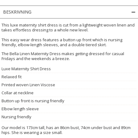
BESKRIVNING
This luxe maternity shirt dress is cut from a lightweight woven linen and
takes effortless dressing to a whole new level.
This easy wear dress features a button up front which is nursing
friendly, elbow-length sleeves, and a double tiered skirt.
The Bella Linen Maternity Dress makes getting dressed for casual
Fridays and the weekends a breeze.
Luxe Maternity Shirt Dress
Relaxed fit
Printed woven Linen Viscose
Collar at neckline
Button up front is nursing friendly
Elbow length sleeve
Nursing friendly
Our model is 173cm tall, has an 86cm bust, 74cm under bust and 89cm
hips. She is wearing a size small.