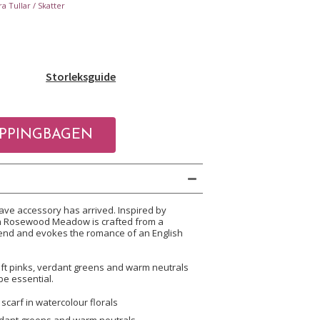
a Tullar / Skatter
Storleksguide
ve accessory has arrived. Inspired by
in Rosewood Meadow is crafted from a
blend and evokes the romance of an English
oft pinks, verdant greens and warm neutrals
be essential.
scarf in watercolour florals