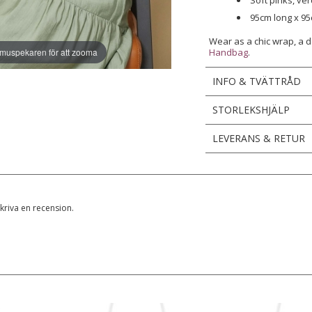
Soft pinks, ve
95cm long x 9
Wear as a chic wrap, a d
 muspekaren för att zooma
Handbag
.
INFO & TVÄTTRÅD
STORLEKSHJÄLP
LEVERANS & RETUR
skriva en recension.