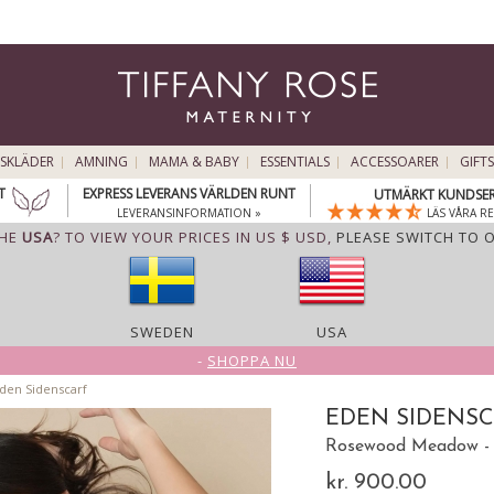
SKLÄDER
AMNING
MAMA & BABY
ESSENTIALS
ACCESSOARER
GIFTS
T
EXPRESS LEVERANS VÄRLDEN RUNT
UTMÄRKT KUNDSER
LEVERANSINFORMATION »
LÄS VÅRA R
THE
USA
? TO VIEW YOUR PRICES IN US $ USD,
PLEASE SWITCH TO 
SWEDEN
USA
-
SHOPPA NU
den Sidenscarf
EDEN SIDENS
Rosewood Meadow 
kr. 900.00