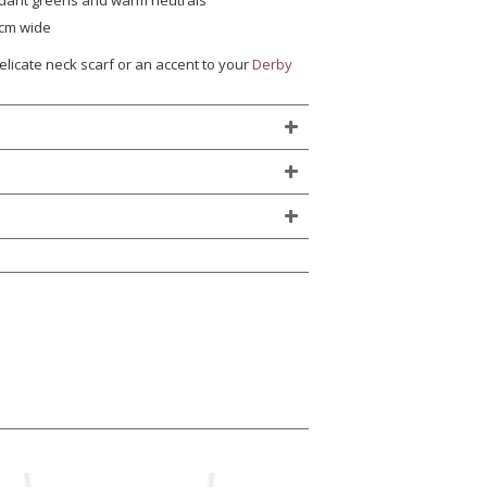
rdant greens and warm neutrals
5cm wide
elicate neck scarf or an accent to your
Derby