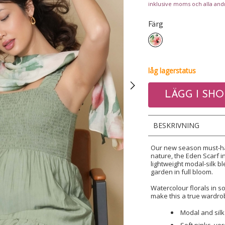
inklusive moms och alla andr
Färg
låg lagerstatus
BESKRIVNING
Our new season must-ha
nature, the Eden Scarf 
lightweight modal-silk 
garden in full bloom.
Watercolour florals in s
make this a true wardro
Modal and silk 