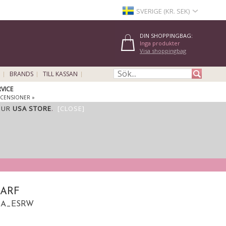
SVERIGE (KR. SEK)
DIN SHOPPINGBAG:
Inga produkter
Visa shoppingbag
BRANDS
TILL KASSAN
VICE
ECENSIONER »
OUR
USA STORE
.
[CLOSE]
CARF
- A_ESRW