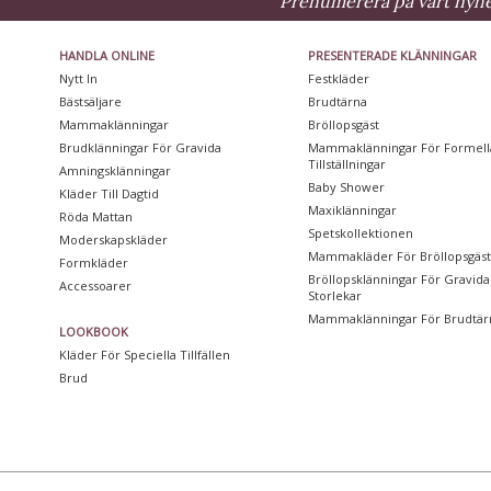
Prenumerera på vårt nyhet
HANDLA ONLINE
PRESENTERADE KLÄNNINGAR
Nytt In
Festkläder
Bästsäljare
Brudtärna
Mammaklänningar
Bröllopsgäst
Brudklänningar För Gravida
Mammaklänningar För Formell
Tillställningar
Amningsklänningar
Baby Shower
Kläder Till Dagtid
Maxiklänningar
Röda Mattan
Spetskollektionen
Moderskapskläder
Mammakläder För Bröllopsgäs
Formkläder
Bröllopsklänningar För Gravida 
Accessoarer
Storlekar
Mammaklänningar För Brudtär
LOOKBOOK
Kläder För Speciella Tillfällen
Brud