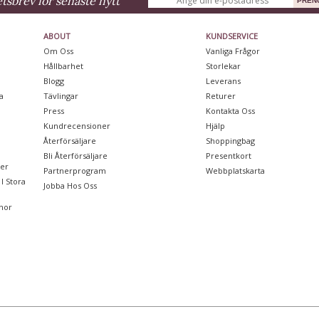
sbrev för senaste nytt
ABOUT
KUNDSERVICE
Om Oss
Vanliga Frågor
Hållbarhet
Storlekar
Blogg
Leverans
a
Tävlingar
Returer
Press
Kontakta Oss
Kundrecensioner
Hjälp
Återförsäljare
Shoppingbag
Bli Återförsäljare
Presentkort
ter
Partnerprogram
Webbplatskarta
I Stora
Jobba Hos Oss
nor