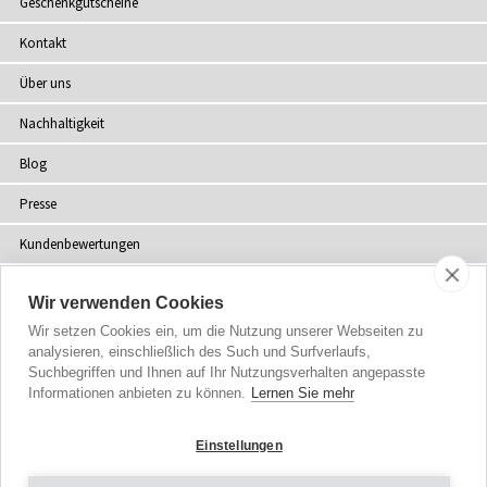
Geschenkgutscheine
Kontakt
Über uns
Nachhaltigkeit
Blog
Presse
Kundenbewertungen
Fachhändler
Wir verwenden Cookies
Sitemap
Wir setzen Cookies ein, um die Nutzung unserer Webseiten zu
analysieren, einschließlich des Such und Surfverlaufs,
Suchbegriffen und Ihnen auf Ihr Nutzungsverhalten angepasste
Informationen anbieten zu können.
Lernen Sie mehr
Urheberrecht
© 2002-2026 Tiffany Rose Ltd. Alle Rechte vorbehalten.
Einstellungen
Company No. 06893999
|
VAT DE 305372493
Allgemeine Geschäftsbedingungen
|
Datenschutzerklärung