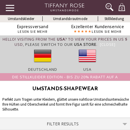
0
Umstandskleider
Umstandsbrautmode
Stillkleidung
Expressversand
Exzellenter Kundenservice
LESEN SIE MEHR
LESEN SIE MEHR
HELLO! VISITING FROM THE
USA
? TO VIEW YOUR PRICES IN US $
USD,
PLEASE SWITCH TO OUR
USA STORE
.
[CLOSE]
DEUTSCHLAND
USA
DIE STILLKLEIDER EDITION - BIS ZU 20% RABATT AUF A
UMSTANDS-SHAPEWEAR
Perfekt zum Tragen unter Kleidern, glättet unsere nahtlose Umstandsunterwäsche
Ihre Hüften und Oberschenkel und formt Ihre Figur sanft für eine schmeichelhafte
Silhouette.
FILTER RESULTS