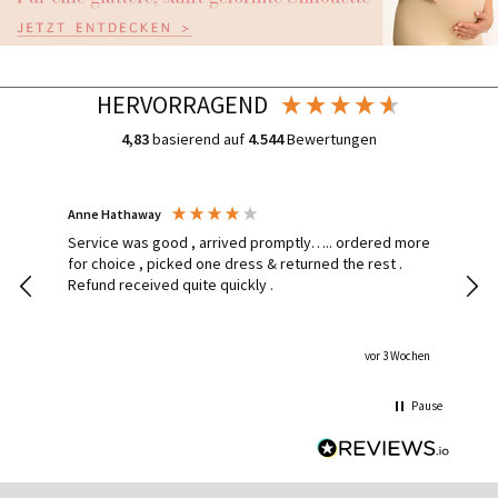
HERVORRAGEND
4,83
basierend auf
4.544
Bewertungen
Anne Hathaway
Ines
Service was good , arrived promptly….. ordered more
Had 
for choice , picked one dress & returned the rest .
deli
Refund received quite quickly .
hom
dress delive
the
shippin
vor 3 Wochen
stun
so h
Pause
an a